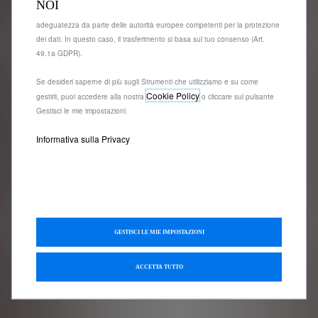
NOI
Europeo (SEE) che potrebbero non aver ancora ricevuto una decisione di
adeguatezza da parte delle autorità europee competenti per la protezione
dei dati. In questo caso, il trasferimento si basa sul tuo consenso (Art.
49.1a GDPR).
Se desideri saperne di più sugli Strumenti che utilizziamo e su come
Cookie Policy
gestirli, puoi accedere alla nostra
o cliccare sul pulsante
Gestisci le mie impostazioni.
Informativa sulla Privacy
GESTISCI LE MIE IMPOSTAZIONI
ACCETTA TUTTO