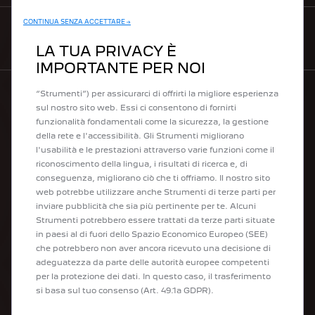
CONTINUA SENZA ACCETTARE →
CONTATTI
LA TUA PRIVACY È
IMPORTANTE PER NOI
Utilizziamo cookie e/o altri strumenti di tracciamento (gli
“Strumenti”) per assicurarci di offrirti la migliore esperienza
sul nostro sito web. Essi ci consentono di fornirti
LA NOSTRA GAMMA
funzionalità fondamentali come la sicurezza, la gestione
della rete e l'accessibilità. Gli Strumenti migliorano
l'usabilità e le prestazioni attraverso varie funzioni come il
Auto elettriche
riconoscimento della lingua, i risultati di ricerca e, di
Veicoli commerciali elettrici
conseguenza, migliorano ciò che ti offriamo. Il nostro sito
Plug-in Hybrid
web potrebbe utilizzare anche Strumenti di terze parti per
Veicoli ibridi
inviare pubblicità che sia più pertinente per te. Alcuni
Peugeot Sport
Strumenti potrebbero essere trattati da terze parti situate
City Cars
in paesi al di fuori dello Spazio Economico Europeo (SEE)
SUV
che potrebbero non aver ancora ricevuto una decisione di
Berline
adeguatezza da parte delle autorità europee competenti
SW
per la protezione dei dati. In questo caso, il trasferimento
Veicoli per professionisti
si basa sul tuo consenso (Art. 49.1a GDPR).
Veicoli commerciali
Peugeot CustomFit