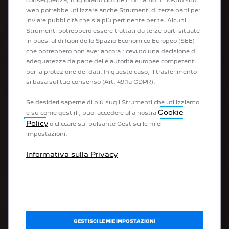
Veicoli commerciali
Peugeot CustomFit
web potrebbe utilizzare anche Strumenti di terze parti per
inviare pubblicità che sia più pertinente per te. Alcuni
Strumenti potrebbero essere trattati da terze parti situate
ACQUISTA
in paesi al di fuori dello Spazio Economico Europeo (SEE)
che potrebbero non aver ancora ricevuto una decisione di
adeguatezza da parte delle autorità europee competenti
Acquista la tua Peugeot online
per la protezione dei dati. In questo caso, il trasferimento
Configura il tuo veicolo commerciale
si basa sul tuo consenso (Art. 49.1a GDPR).
Configura il tuo veicolo
Valuta il tuo usato
Se desideri saperne di più sugli Strumenti che utilizziamo
Prenota un test drive
Cookie
e su come gestirli, puoi accedere alla nostra
Trova la tua Peugeot in pronta consegna
Policy
o cliccare sul pulsante Gestisci le mie
impostazioni.
POST VENDITA
Informativa sulla Privacy
Prenota appuntamento
Offerte
Preventivo per manutenzione
PEUGEOT Assistance
PEUGEOT Service Store
Compra accessori
GESTISCI LE MIE IMPOSTAZIONI