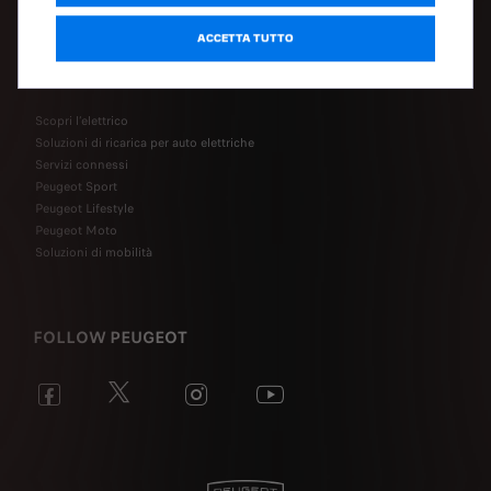
Manutenzione
ACCETTA TUTTO
SCOPRI
Scopri l’elettrico
Soluzioni di ricarica per auto elettriche
Servizi connessi
Peugeot Sport
Peugeot Lifestyle
Peugeot Moto
Soluzioni di mobilità
FOLLOW PEUGEOT