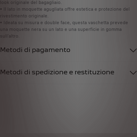
look originale del bagagliaio.
1
u
• Il lato in moquette agugliata offre estetica e protezione del
s
rivestimento originale.
a
• Ideata su misura e double face, questa vaschetta prevede
/
una moquette nera su un lato e una superficie in gomma
U
sull'altro.
n
i
t
Metodi di pagamento
à
Metodi di spedizione e restituzione