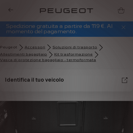
Spedizione gratuita a partire da 119 €. Al
momento del pagamento.
Peugeot
Accessori
Soluzioni di trasporto
Allestimenti bagagliaio
Kit trasformazione
Vasca di protezione bagagliaio - termoformata
Identifica il tuo veicolo