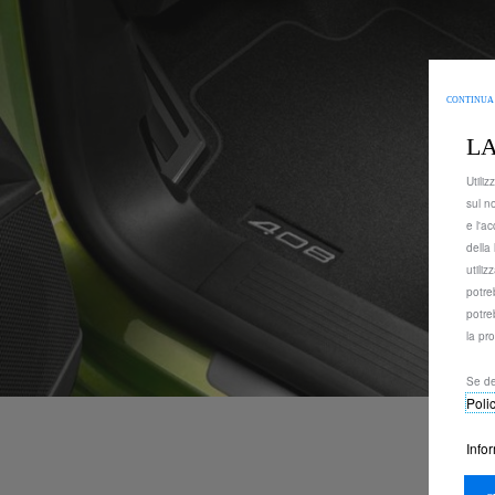
CONTINUA
LA
Utiliz
sul n
e l'ac
della 
utili
potre
potre
la pr
Se de
Poli
Info