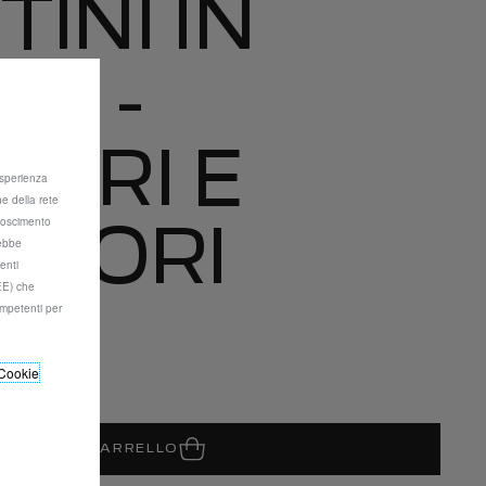
INI IN
TO -
IORI E
 esperienza
ne della rete
onoscimento
RIORI
rebbe
enti
SEE) che
mpetenti per
a/Unità
Cookie
GIUNGI AL CARRELLO