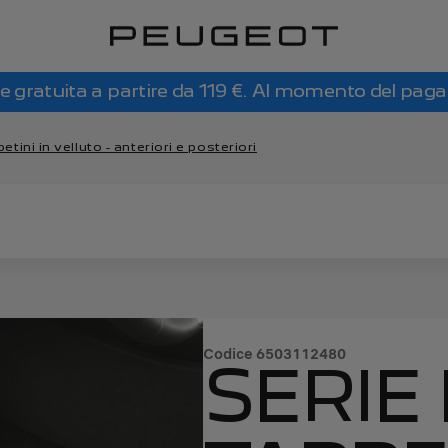
e gratuita a partire da 119 €. Al momento del pag
petini in velluto - anteriori e posteriori
Codice
6503112480
SERIE 