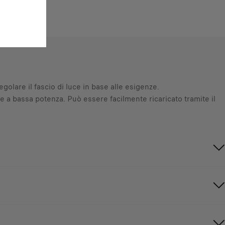
olare il fascio di luce in base alle esigenze.
 ore a bassa potenza. Può essere facilmente ricaricato tramite il