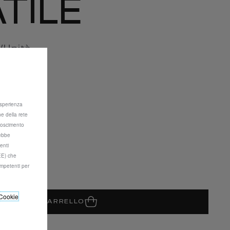
TILE
/Unità
 esperienza
ne della rete
onoscimento
rebbe
enti
SEE) che
mpetenti per
Cookie
GIUNGI AL CARRELLO
08