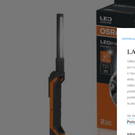
CONTINUA
LA
Utiliz
sul n
e l'ac
della 
utili
potre
potre
la pr
Se de
Poli
Info