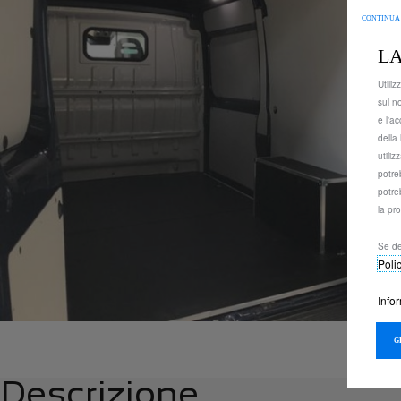
CONTINUA
LA
Utiliz
sul n
e l'ac
della 
utili
potre
potre
la pr
Se de
Poli
Info
Descrizione