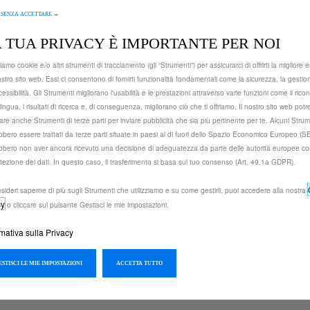
ANTISC
 SENZA ACCETTARE →
 TUA PRIVACY È IMPORTANTE PER NOI
POLIP
ziamo cookie e/o altri strumenti di tracciamento (gli “Strumenti”) per assicurarci di offrirti la migliore
ostro sito web. Essi ci consentono di fornirti funzionalità fondamentali come la sicurezza, la gestio
cessibilità. Gli Strumenti migliorano l'usabilità e le prestazioni attraverso varie funzioni come il ric
567,45 €
lingua, i risultati di ricerca e, di conseguenza, migliorano ciò che ti offriamo. Il nostro sito web pot
IVA incl
zzare anche Strumenti di terze parti per inviare pubblicità che sia più pertinente per te. Alcuni Strum
P
bbero essere trattati da terze parti situate in paesi al di fuori dello Spazio Economico Europeo (
bbero non aver ancora ricevuto una decisione di adeguatezza da parte delle autorità europee co
r
-
+
Affrettati, son
otezione dei dati. In questo caso, il trasferimento si basa sul tuo consenso (Art. 49.1a GDPR).
i
Q
c
AG
sideri saperne di più sugli Strumenti che utilizziamo e su come gestirli, puoi accedere alla nostra
u
e
cy
o cliccare sul pulsante Gestisci le mie impostazioni.
a
i
Data di consegna prevista :
14/
n
rmativa sulla Privacy
s
t
Compra ora, paga dopo
5
i
6
L'installazione deve essere effe
GESTISCI LE MIE IMPOSTAZIONI
ACCETTA TUTTO
t
7
y
,