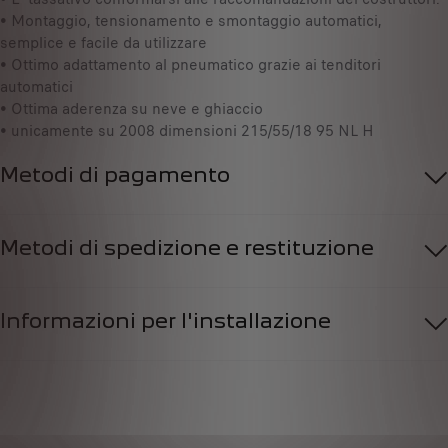
i
• Montaggio, tensionamento e smontaggio automatici,
t
n
semplice e facile da utilizzare
o
c
• Ottimo adattamento al pneumatico grazie ai tenditori
:
l
automatici
1
u
• Ottima aderenza su neve e ghiaccio
s
• unicamente su 2008 dimensioni 215/55/18 95 NL H
a
/
U
Metodi di pagamento
n
i
t
Metodi di spedizione e restituzione
à
Informazioni per l'installazione