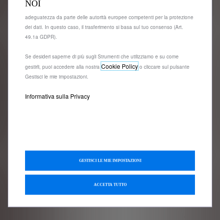
NOI
Europeo (SEE) che potrebbero non aver ancora ricevuto una decisione di
adeguatezza da parte delle autorità europee competenti per la protezione
dei dati. In questo caso, il trasferimento si basa sul tuo consenso (Art.
49.1a GDPR).
Se desideri saperne di più sugli Strumenti che utilizziamo e su come
Cookie Policy
gestirli, puoi accedere alla nostra
o cliccare sul pulsante
Gestisci le mie impostazioni.
Informativa sulla Privacy
GESTISCI LE MIE IMPOSTAZIONI
ACCETTA TUTTO