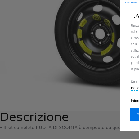
CONTINUA
LA
Utiliz
sul n
e l'ac
della 
utili
potre
potre
la pr
Se de
Poli
Info
Descrizione
• Il kit completo RUOTA DI SCORTA è composto da questo ruotin