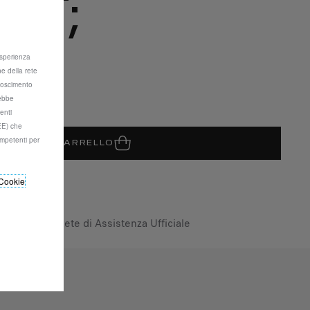
OT;
 esperienza
usa/Unità
ne della rete
onoscimento
rebbe
enti
SEE) che
mpetenti per
GIUNGI AL CARRELLO
08
Cookie
ttuata dalla Rete di Assistenza Ufficiale