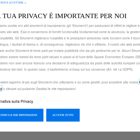
17&QU
 SENZA ACCETTARE →
 TUA PRIVACY È IMPORTANTE PER NOI
190,32 €
ziamo cookie e/o altri strumenti di tracciamento (gli “Strumenti”) per assicurarci di offrirti la migliore
IVA incl
ostro sito web. Essi ci consentono di fornirti funzionalità fondamentali come la sicurezza, la gestio
P
cessibilità. Gli Strumenti migliorano l'usabilità e le prestazioni attraverso varie funzioni come il ric
lingua, i risultati di ricerca e, di conseguenza, migliorano ciò che ti offriamo. Il nostro sito web pot
r
-
+
zzare anche Strumenti di terze parti per inviare pubblicità che sia più pertinente per te. Alcuni Strum
i
bbero essere trattati da terze parti situate in paesi al di fuori dello Spazio Economico Europeo (
Q
c
bbero non aver ancora ricevuto una decisione di adeguatezza da parte delle autorità europee co
u
AG
e
otezione dei dati. In questo caso, il trasferimento si basa sul tuo consenso (Art. 49.1a GDPR).
a
i
n
Data di consegna prevista :
17/
s
sideri saperne di più sugli Strumenti che utilizziamo e su come gestirli, puoi accedere alla nostra
t
cy
o cliccare sul pulsante Gestisci le mie impostazioni.
1
Compra ora, paga dopo
i
9
L'installazione deve essere effe
rmativa sulla Privacy
t
0
y
,
GESTISCI LE MIE IMPOSTAZIONI
ACCETTA TUTTO
u
3
p
2
o ma anche da un kit di attrezzi da ordinare separatamente.
d
€