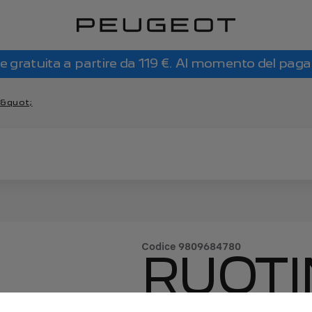
e gratuita a partire da 119 €. Al momento del pag
7&quot;
Codice
9809684780
RUOTI