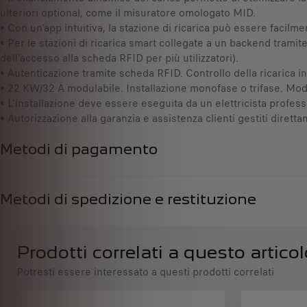
ulteriori optional, come il misuratore omologato MID.
a
I
• Con un'app intuitiva, la stazione di ricarica può essere facilm
t
V
• Per le stazioni di ricarica smart collegate a un backend trami
e
A
dell'accesso alla scheda RFID per più utilizzatori).
d
i
• Autenticazione tramite scheda RFID. Controllo della ricarica in
t
n
• 22 KW/32 A modulabile. Installazione monofase o trifase. Moda
o
c
• L'installazione deve essere eseguita da un elettricista profess
:
l
• Autorizzazione alla garanzia e assistenza clienti gestiti dire
1
u
s
a
Metodi di pagamento
/
U
n
Metodi di spedizione e restituzione
i
t
à
Prodotti correlati a questo articol
Potresti essere interessato a questi prodotti correlati