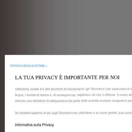
CONTINUA SENZA ACCETTARE →
LA TUA PRIVACY È IMPORTANTE PER NOI
Utilizziamo cookie e/o altri strumenti di tracciamento (gli “Strumenti”) per assicurarci di 
lingua, i risultati di ricerca e, di conseguenza, migliorano ciò che ti offriamo. Il nost
ricevuto una decisione di adeguatezza da parte delle autorità europee competenti per l
Se desideri saperne di più sugli Strumenti che utilizziamo e su come gestirli, puoi acc
Informativa sulla Privacy