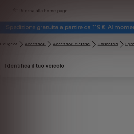
Ritorna alla home page
Spedizione gratuita a partire da 119 €. Al mom
Peugeot
Accessori
Accessori elettrici
Caricatori
Epro
Identifica il tuo veicolo