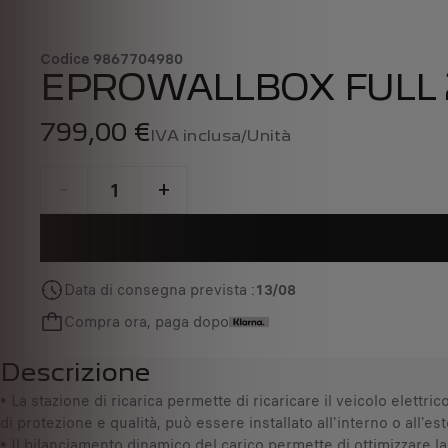
Codice
9867704980
EPROWALLBOX FULL
799,00 €
IVA inclusa/Unità
P
r
-
+
i
Q
c
u
e
a
i
Data di consegna prevista :
13/08
n
s
t
7
Compra ora, paga dopo
i
9
t
9
Descrizione
y
,
• La stazione di ricarica permette di ricaricare il veicolo elettr
u
0
di protezione e qualità, può essere installato all'interno o all'est
p
0
• Il bilanciamento dinamico del carico permette di ottimizzare la
d
€