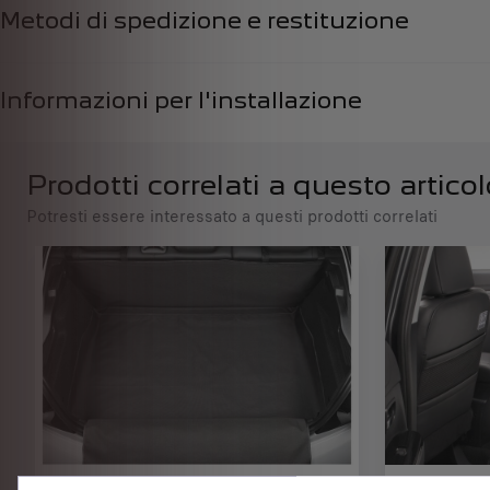
t
n
Metodi di spedizione e restituzione
o
c
:
l
1
u
Informazioni per l'installazione
s
a
/
U
Prodotti correlati a questo articol
n
Potresti essere interessato a questi prodotti correlati
i
t
à