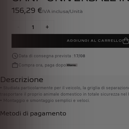
156,29 €
IVA inclusa/Unità
P
r
-
+
i
Q
c
AGGIUNGI AL CARRELLO
u
e
a
i
Data di consegna prevista :
17/08
n
s
t
1
Compra ora, paga dopo
i
5
t
6
Descrizione
y
,
• Studiata particolarmente per il veicolo, la griglia di separazio
u
2
trasportare il proprio animale domestico in totale sicurezza nel 
p
9
• Montaggio e smontaggio semplici e veloci.
d
€
a
I
t
V
Metodi di pagamento
e
A
d
i