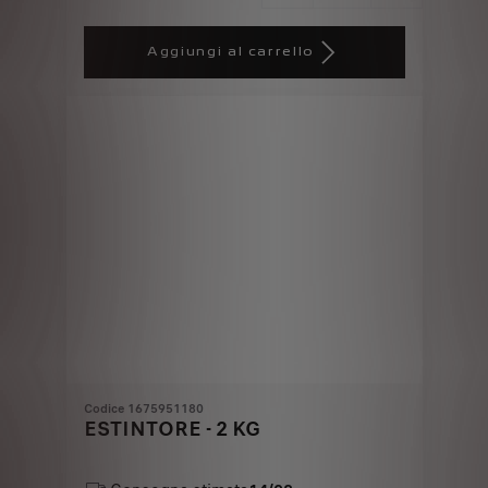
Price
Quantity
is
updated
Aggiungi al carrello
33,10
to:
€
1
Codice 1675951180
ESTINTORE - 2 KG