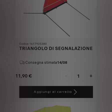
Codice 1617925380
TRIANGOLO DI SEGNALAZIONE
Consegna stimata
14/08
11,90
€
-
+
Price
Quantity
is
updated
Aggiungi al carrello
11,90
to:
€
1