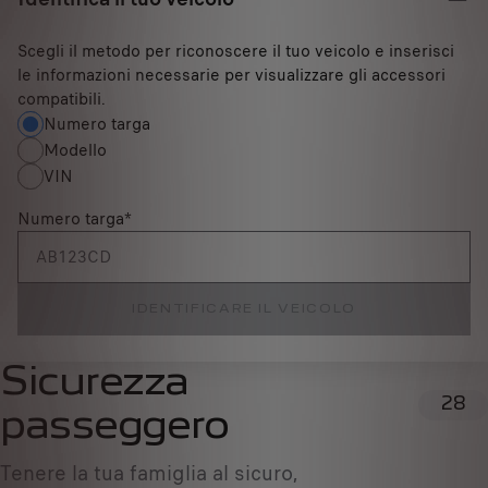
Scegli il metodo per riconoscere il tuo veicolo e inserisci
le informazioni necessarie per visualizzare gli accessori
compatibili.
Numero targa
Modello
VIN
Numero targa
*
IDENTIFICARE IL VEICOLO
Sicurezza
28
passeggero
Tenere la tua famiglia al sicuro,