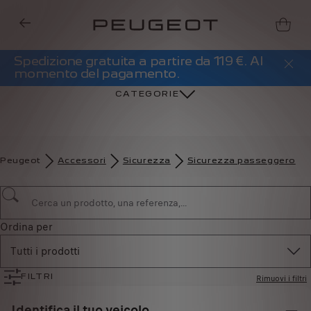
Spedizione gratuita a partire da 119 €. Al
momento del pagamento.
CATEGORIE
Peugeot
Accessori
Sicurezza
Sicurezza passeggero
Ordina per
Tutti i prodotti
Rimuovi i filtri
FILTRI
Identifica il tuo veicolo