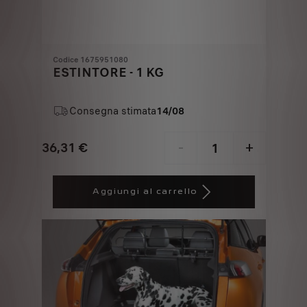
Codice 1675951080
ESTINTORE - 1 KG
Consegna stimata
14/08
36,31
€
-
+
Price
Quantity
is
updated
Aggiungi al carrello
36,31
to:
€
1