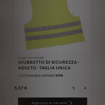
Codice 1617925480
GIUBBOTTO DI SICUREZZA -
ADULTO - TAGLIA UNICA
Consegna stimata
14/08
5,37
€
-
+
Price
Quantity
is
updated
Aggiungi al carrello