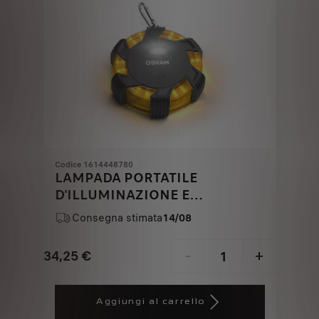
Codice 1614448780
LAMPADA PORTATILE
D'ILLUMINAZIONE E
SEGNALAZIONE
Consegna stimata
14/08
34,25
€
-
+
Price
Quantity
is
updated
Aggiungi al carrello
34,25
to: