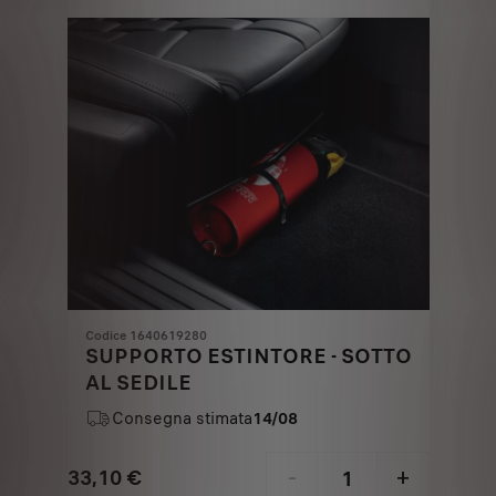
€
1
Codice 1640619280
SUPPORTO ESTINTORE - SOTTO
AL SEDILE
Consegna stimata
14/08
33,10
€
-
+