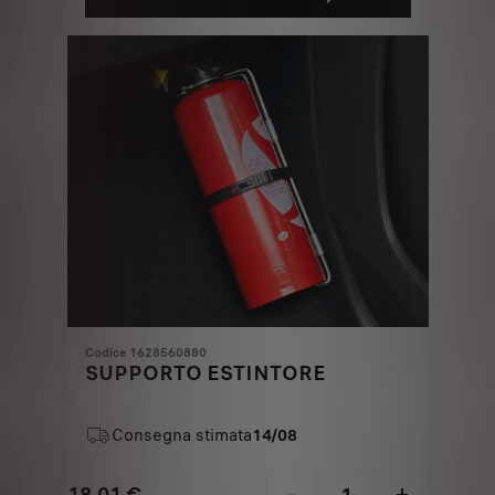
5,37
to:
€
1
Codice 1628560880
SUPPORTO ESTINTORE
Consegna stimata
14/08
18,01
€