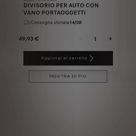
DIVISORIO PER AUTO CON
VANO PORTAOGGETTI
Consegna stimata
14/08
49,93
€
-
+
Price
Quantity
is
updated
Aggiungi al carrello
49,93
to:
€
1
MOSTRA DI PIÙ