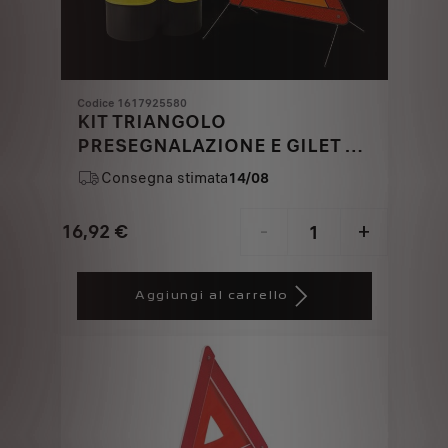
Codice 1617925580
KIT TRIANGOLO
PRESEGNALAZIONE E GILET DI
SICUREZZA
Consegna stimata
14/08
16,92
€
-
+
Price
Quantity
is
updated
Aggiungi al carrello
16,92
to:
€
1