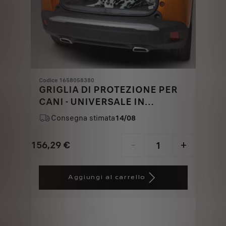
Codice 1658058380
GRIGLIA DI PROTEZIONE PER
CANI - UNIVERSALE IN
METALLO
Consegna stimata
14/08
156,29
€
-
+
Price
Quantity
is
updated
Aggiungi al carrello
156,29
to:
€
1