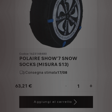
Codice 1623148480
POLAIRE SHOW'7 SNOW
SOCKS (MISURA S13)
Consegna stimata
17/08
63,21
€
-
+
Price
Quantity
is
updated
Aggiungi al carrello
63,21
to:
€
1