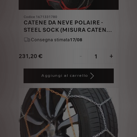
Codice 1671331780
CATENE DA NEVE POLAIRE -
STEEL SOCK (MISURA CATENA
0112-PSSA)
Consegna stimata
17/08
231,20
€
-
+
Price
Quantity
is
updated
Aggiungi al carrello
231,20
to:
€
1