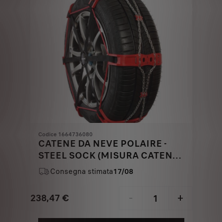
Codice 1664736080
CATENE DA NEVE POLAIRE -
STEEL SOCK (MISURA CATENA
0136-PSSA)
Consegna stimata
17/08
238,47
€
-
+
Price
Quantity