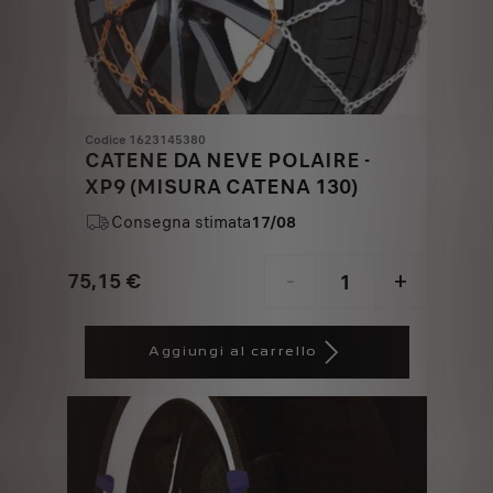
Codice 1623145380
CATENE DA NEVE POLAIRE -
XP9 (MISURA CATENA 130)
Consegna stimata
17/08
75,15
€
-
+
Price
Quantity
is
updated
Aggiungi al carrello
75,15
to:
€
1