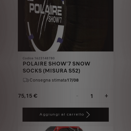
Codice 1623148780
POLAIRE SHOW'7 SNOW
SOCKS (MISURA S52)
Consegna stimata
17/08
75,15
€
-
+
Price
Quantity
is
updated
Aggiungi al carrello
75,15
to:
€
1