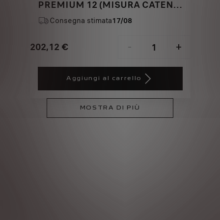
PREMIUM 12 (MISURA CATENA
106)
Consegna stimata
17/08
202,12
€
-
+
Price
Quantity
is
updated
Aggiungi al carrello
202,12
to:
€
1
MOSTRA DI PIÙ