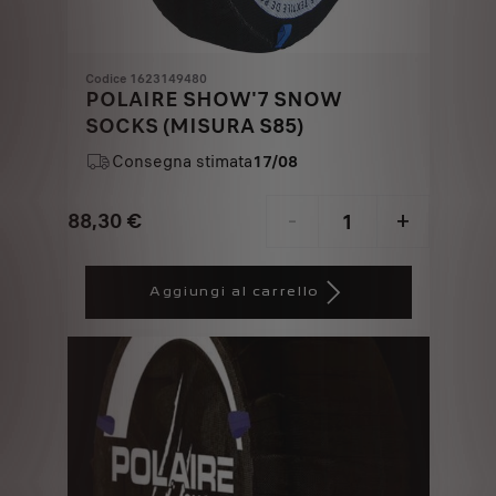
Codice 1623149480
POLAIRE SHOW'7 SNOW
SOCKS (MISURA S85)
Consegna stimata
17/08
88,30
€
-
+
Price
Quantity
is
updated
Aggiungi al carrello
88,30
to:
€
1