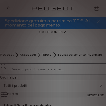
Spedizione gratuita a partire da 119 €. Al
momento del pagamento.
CATEGORIE
Peugeot
Accessori
Ruote
Equipaggiamento invernale
Ordina per
Tutti i prodotti
Rimuovi i filtri
FILTRI
Identifica il tuo veicolo