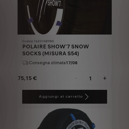
Codice 1623148980
POLAIRE SHOW'7 SNOW
SOCKS (MISURA S54)
Consegna stimata
17/08
75,15
€
-
+
Price
Quantity
is
updated
Aggiungi al carrello
75,15
to:
€
1