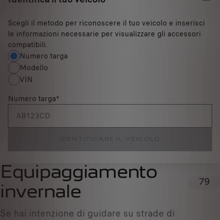
Scegli il metodo per riconoscere il tuo veicolo e inserisci
le informazioni necessarie per visualizzare gli accessori
compatibili.
Numero targa
Modello
VIN
Numero targa
*
IDENTIFICARE IL VEICOLO
Equipaggiamento
79
invernale
Se hai intenzione di guidare su strade di