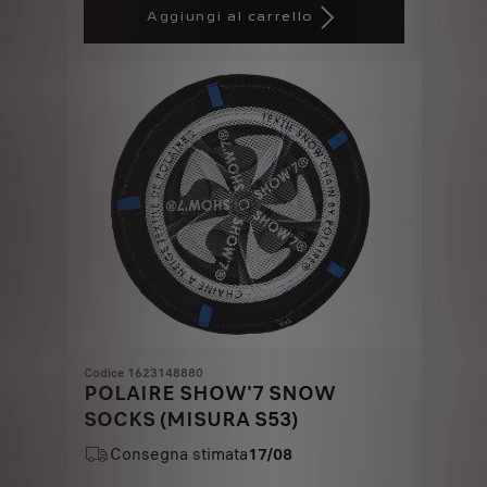
is
updated
Aggiungi al carrello
238,47
to:
€
1
Codice 1623148880
POLAIRE SHOW'7 SNOW
SOCKS (MISURA S53)
Consegna stimata
17/08