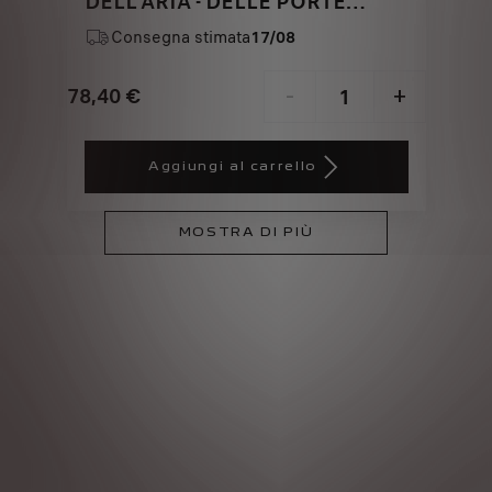
DELL'ARIA - DELLE PORTE
ANTERIORI
Consegna stimata
17/08
78,40
€
-
+
Price
Quantity
is
updated
Aggiungi al carrello
78,40
to:
€
1
MOSTRA DI PIÙ