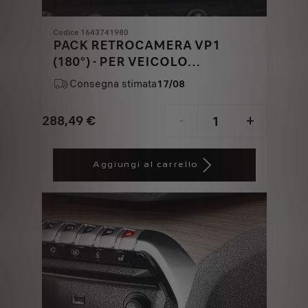
Codice 1643741980
PACK RETROCAMERA VP1
(180°) - PER VEICOLO
EQUIPAGGIATO DI PORTE A
Consegna stimata
17/08
BATTENTE
288,49
€
-
+
Price
Quantity
is
updated
Aggiungi al carrello
288,49
to:
€
1