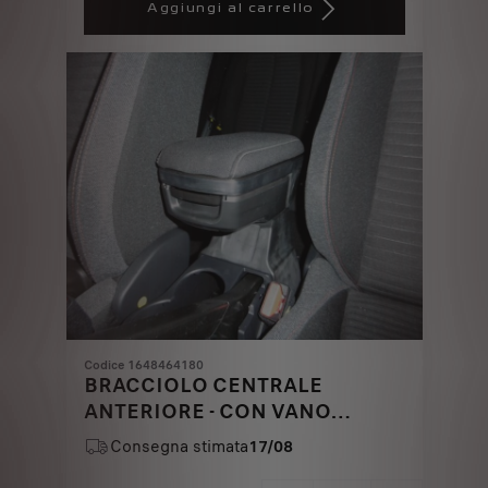
is
updated
Aggiungi al carrello
72,64
to:
€
1
Codice 1648464180
BRACCIOLO CENTRALE
ANTERIORE - CON VANO
PORTAOGGETTI
Consegna stimata
17/08