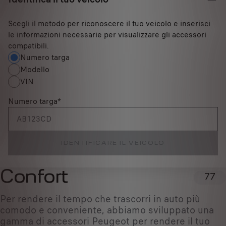
Scegli il metodo per riconoscere il tuo veicolo e inserisci
le informazioni necessarie per visualizzare gli accessori
compatibili.
Numero targa
Modello
VIN
Numero targa
*
IDENTIFICARE IL VEICOLO
Confort
77
Per rendere il tempo che trascorri in auto più
comodo e conveniente, abbiamo sviluppato una
gamma di accessori Peugeot per rendere il tuo