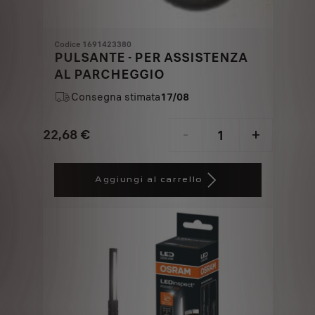
Codice 1691423380
PULSANTE - PER ASSISTENZA
AL PARCHEGGIO
Consegna stimata
17/08
22,68
€
-
+
Price
Quantity
is
updated
Aggiungi al carrello
22,68
to:
€
1