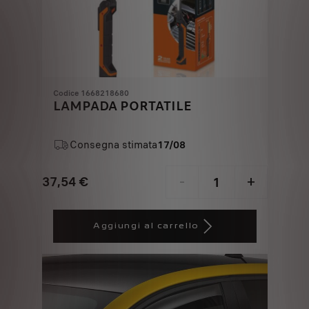
Codice 1668218680
LAMPADA PORTATILE
Consegna stimata
17/08
37,54
€
-
+
Price
Quantity
is
updated
Aggiungi al carrello
37,54
to:
€
1