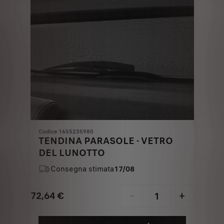
Codice 1655235980
TENDINA PARASOLE - VETRO
DEL LUNOTTO
Consegna stimata
17/08
72,64
€
-
+
Price
Quantity