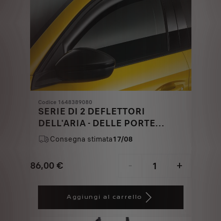
Codice 1648389080
SERIE DI 2 DEFLETTORI
DELL'ARIA - DELLE PORTE
ANTERIORI
Consegna stimata
17/08
86,00
€
-
+
Price
Quantity
is
updated
Aggiungi al carrello
86,00
to:
€
1