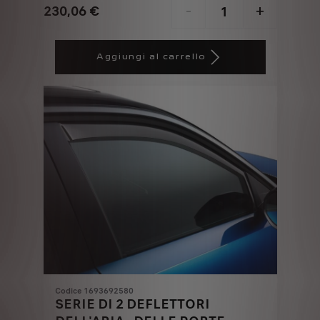
230,06
€
-
+
Price
Quantity
is
updated
Aggiungi al carrello
230,06
to:
€
1
Codice 1693692580
SERIE DI 2 DEFLETTORI