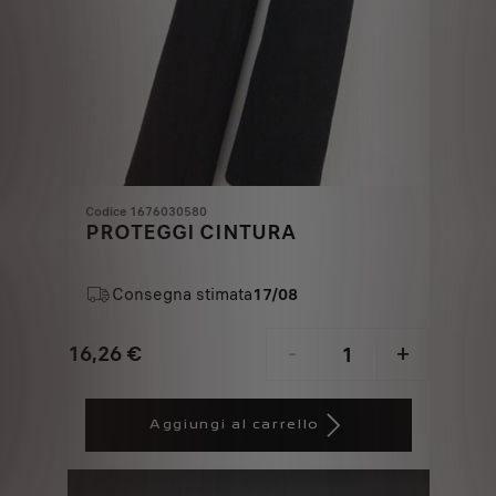
Codice 1676030580
PROTEGGI CINTURA
Consegna stimata
17/08
16,26
€
-
+
Price
Quantity
is
updated
Aggiungi al carrello
16,26
to:
€
1