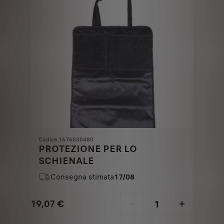
Codice 1676030480
PROTEZIONE PER LO
SCHIENALE
Consegna stimata
17/08
19,07
€
-
+
Price
Quantity