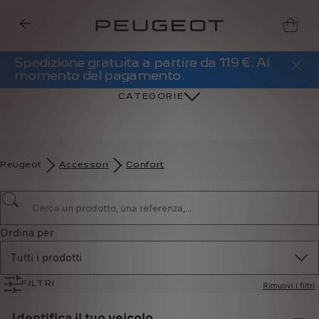
Spedizione gratuita a partire da 119 €. Al
momento del pagamento.
CATEGORIE
Peugeot
Accessori
Confort
Ordina per
Tutti i prodotti
Rimuovi i filtri
FILTRI
Identifica il tuo veicolo