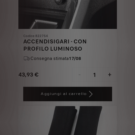
Codice 822754
ACCENDISIGARI - CON
PROFILO LUMINOSO
Consegna stimata
17/08
43,93
€
-
+
Price
Quantity
is
updated
Aggiungi al carrello
43,93
to:
€
1