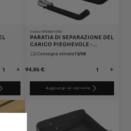
Codice 9858801580
EL
PARATIA DI SEPARAZIONE DEL
CARICO PIEGHEVOLE -
ALLUMINIO
Consegna stimata
13/08
94,86
€
+
-
+
Price
Quantity
is
updated
Aggiungi al carrello
94,86
to:
€
1