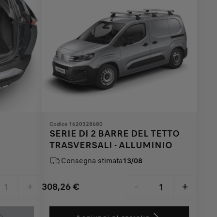
Codice 1620328680
SERIE DI 2 BARRE DEL TETTO
TRASVERSALI - ALLUMINIO
Consegna stimata
13/08
308,26
€
+
-
+
Price
Quantity
is
updated