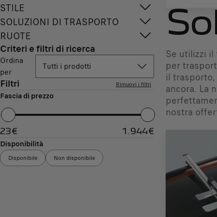
STILE
Sol
SOLUZIONI DI TRASPORTO
RUOTE
Criteri e filtri di ricerca
Se utilizzi 
Ordina
per trasport
Tutti i prodotti
per
il trasporto,
Filtri
Rimuovi i filtri
ancora. La n
Fascia di prezzo
perfettamen
nostra offer
23
€
1.944
€
Disponibilità
Disponibile
Non disponibile