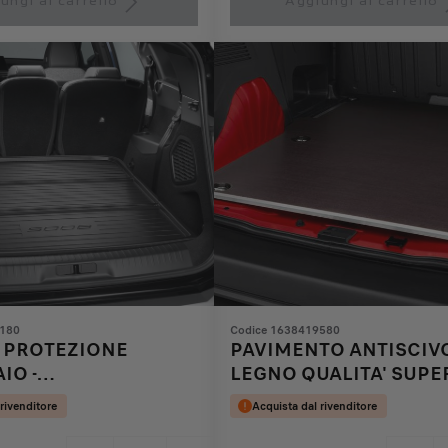
ungi al carrello
Aggiungi al carrello
75,81
to:
€
1
1180
Codice 1638419580
I PROTEZIONE
PAVIMENTO ANTISCIVO
IO -
LEGNO QUALITA' SUPE
ORMATA
 rivenditore
Acquista dal rivenditore