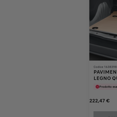
Codice 163839
PAVIMENT
LEGNO Q
Prodotto esa
222,47
€
Price
Quantity
is
updated