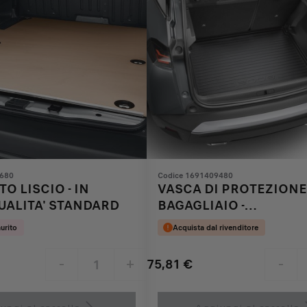
8680
Codice 1691409480
O LISCIO - IN
VASCA DI PROTEZIONE
UALITA' STANDARD
BAGAGLIAIO -
TERMOFORMATA
urito
Acquista dal rivenditore
75,81
€
-
+
-
Price
Quantity
is
updated