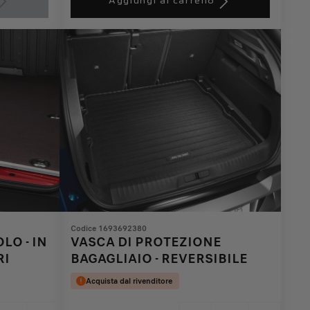
Aggiungi al carrello
308,26
to:
€
1
Codice 1693692380
LO - IN
VASCA DI PROTEZIONE
RI
BAGAGLIAIO - REVERSIBILE
Acquista dal rivenditore