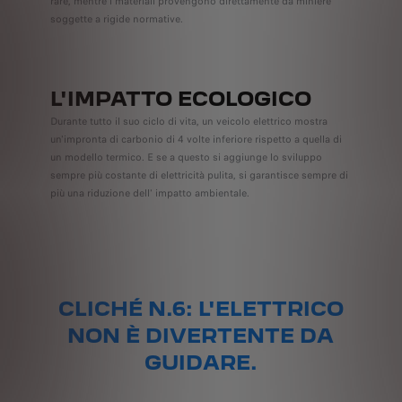
rare, mentre i materiali provengono direttamente da miniere
soggette a rigide normative.
L'IMPATTO ECOLOGICO
Durante tutto il suo ciclo di vita, un veicolo elettrico mostra
un'impronta di carbonio di 4 volte inferiore rispetto a quella di
un modello termico. E se a questo si aggiunge lo sviluppo
sempre più costante di elettricità pulita, si garantisce sempre di
più una riduzione dell' impatto ambientale.
CLICHÉ N.6: L'ELETTRICO
NON È DIVERTENTE DA
GUIDARE.