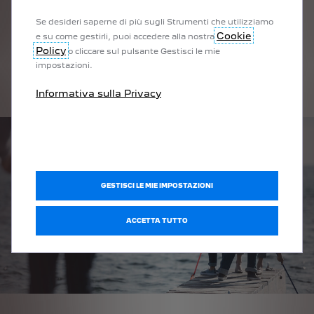
Se desideri saperne di più sugli Strumenti che utilizziamo
CLICHÉ N.5: L'ELETTRICO
Cookie
e su come gestirli, puoi accedere alla nostra
Policy
o cliccare sul pulsante Gestisci le mie
NON È UNA TECNOLOGIA
impostazioni.
SOSTENIBILE
Informativa sulla Privacy
GESTISCI LE MIE IMPOSTAZIONI
ACCETTA TUTTO