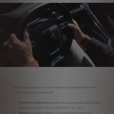
Al contrario: guidare un veicolo elettrico è un'esperienza nuova
molto piacevole! Ecco perchè:
Potenza di accelerazione:
grazie alla sua potenza e alla coppia
del motore, e-208 fa da 0 a 100 km/h in soli 8,1".
Silenzio:
un veicolo elettrico non produce vibrazioni e il