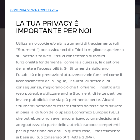
CONTINUA SENZA ACCETTARE →
LA TUA PRIVACY È
IMPORTANTE PER NOI
Utilizziamo cookie e/o altri strumenti di tracciamento (gli
“Strumenti”) per assicurarci di offrirti la migliore esperienza
Non è vero! Tutto dipende dalla soluzione di ricarica scelta.
sul nostro sito web. Essi ci consentono di fornirti
Ad esempio, in un punto di ricarica pubblica veloce, ci vorranno
funzionalità fondamentali come la sicurezza, la gestione
circa 1,5 ore, con una potenza di ricarica compresa tra I 100 kW
della rete e l'accessibilità. Gli Strumenti migliorano
e I 50 kW, per ricaricare la batteria della tua Peugeot e-208 al
l'usabilità e le prestazioni attraverso varie funzioni come il
100%! La ricarica domestica, invece, utilizzando una semplice
riconoscimento della lingua, i risultati di ricerca e, di
presa elettrica, potrebbe richiedere più tempo.
conseguenza, migliorano ciò che ti offriamo. Il nostro sito
Ma abbiamo sviluppato sistemi e soluzioni più potenti che
web potrebbe utilizzare anche Strumenti di terze parti per
possono ridurre notevolmente il tempo di ricarica: ad esempio
inviare pubblicità che sia più pertinente per te. Alcuni
con un cavo collegato ad una WallBox ci vorranno solo 4 ore per
Strumenti potrebbero essere trattati da terze parti situate
arrivare all'80% di autonomia (rispetto alle 25 ore di una normale
in paesi al di fuori dello Spazio Economico Europeo (SEE)
spina domestica).
che potrebbero non aver ancora ricevuto una decisione di
adeguatezza da parte delle autorità europee competenti
per la protezione dei dati. In questo caso, il trasferimento
si basa sul tuo consenso (Art. 49.1a GDPR).