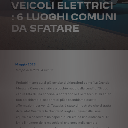
VEICOLI ELETTRICI
: 6 LUOGHI COMUNI
DA SFATARE
Maggio 2023
Tempo di lettura: 4 minuti
Probabilmente avrai già sentito dichiarazioni come "La Grande
Muraglia Cinese è visibile a occhio nudo dalla Luna" o "Si può
capire l'età di una coccinella contando le sue macchie". Di solito
non cerchiamo di scoprire di più e scambiamo queste
affermazioni per verità. Tuttavia, è stato dimostrato che si tratta
di falsità! Guardare la Grande Muraglia Cinese dalla Luna
equivale a osservare un capello di 20 cm da una distanza di 13
km e il numero delle macchie di una coccinella cambia