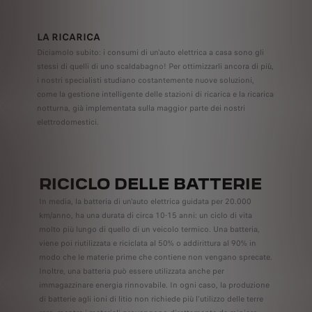
LA RICARICA
Diciamolo subito: i consumi di un'auto elettrica a casa sono gli
stessi di quelli di uno scaldabagno! Per ottimizzarli ancora di più,
i nostri specialisti studiano costantemente nuove soluzioni,
come la gestione intelligente delle stazioni di ricarica e la ricarica
notturna, già implementata sulla maggior parte dei nostri
elettrodomestici.
RICICLO DELLE BATTERIE
In media, la batteria di un'auto elettrica guidata per 20.000
km/anno, ha una durata di circa 10-15 anni: un ciclo di vita
molto più lungo di quello di un veicolo termico. Una batteria,
viene poi riutilizzata e riciclata al 50% o addirittura al 90% in
modo che le materie prime che contiene non vengano sprecate.
Inoltre, una batteria può essere utilizzata anche per
immagazzinare energia rinnovabile. In ogni caso, la produzione
di batterie agli ioni di litio non richiede più l'utilizzo delle terre