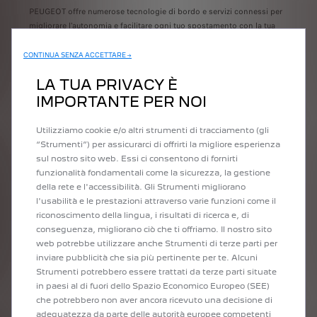
 meno
PEUGEOT offre numerose tecnologie di bordo e servizi connessi per
I vei
i e
migliorare l'autonomia e facilitare ogni tuo spostamento con la tua
compo
ti
auto ibrida plug-in.
inter
cura 
CONTINUA SENZA ACCETTARE →
Indicatore di alimentazione
econ
LA TUA PRIVACY È
Modalità Eco-drive
Frenata rigenerativa
IMPORTANTE PER NOI
App Free2move Charge
Utilizziamo cookie e/o altri strumenti di tracciamento (gli
“Strumenti”) per assicurarci di offrirti la migliore esperienza
sul nostro sito web. Essi ci consentono di fornirti
SCOPRI DI PIU' SULL’AUTONOMIA
funzionalità fondamentali come la sicurezza, la gestione
della rete e l'accessibilità. Gli Strumenti migliorano
l'usabilità e le prestazioni attraverso varie funzioni come il
riconoscimento della lingua, i risultati di ricerca e, di
conseguenza, migliorano ciò che ti offriamo. Il nostro sito
TUTTO IL MEGLIO
web potrebbe utilizzare anche Strumenti di terze parti per
DI DUE TECNOLOGIE
inviare pubblicità che sia più pertinente per te. Alcuni
DIVERSE
Strumenti potrebbero essere trattati da terze parti situate
in paesi al di fuori dello Spazio Economico Europeo (SEE)
Con un'auto Plug-In Hybrid PEUGEOT benefici di tutta la
che potrebbero non aver ancora ricevuto una decisione di
flessibilità e la versatilità di cui hai bisogno ogni giorno.
adeguatezza da parte delle autorità europee competenti