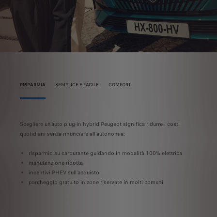
RISPARMIA
SEMPLICE E FACILE
COMFORT
dibile
Scegliere un'auto plug-in hybrid Peugeot significa ridurre i costi
Scegl
quotidiani senza rinunciare all'autonomia:
au
risparmio su carburante guidando in modalità 100% elettrica
e
manutenzione ridotta
ri
incentivi PHEV sull'acquisto
ge
parcheggio gratuito in zone riservate in molti comuni
ri
ne
vi