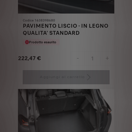
Codice 1638398680
PAVIMENTO LISCIO - IN LEGNO
QUALITA' STANDARD
Prodotto esaurito
222,47
€
-
+
Price
Quantity
is
updated
Aggiungi al carrello
222,47
to:
€
1