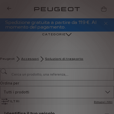
Spedizione gratuita a partire da 119 €. Al
momento del pagamento.
CATEGORIE
Peugeot
Accessori
Soluzioni di trasporto
Ordina per
Tutti i prodotti
Rimuovi i filtri
FILTRI
Identifica il tuo veicolo