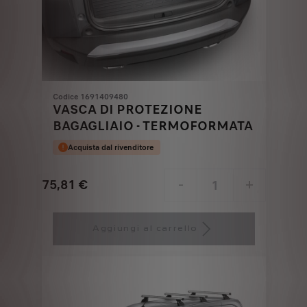
Codice 1691409480
VASCA DI PROTEZIONE
BAGAGLIAIO - TERMOFORMATA
Acquista dal rivenditore
75,81
€
-
+
Price
Quantity
is
updated
Aggiungi al carrello
75,81
to:
€
1