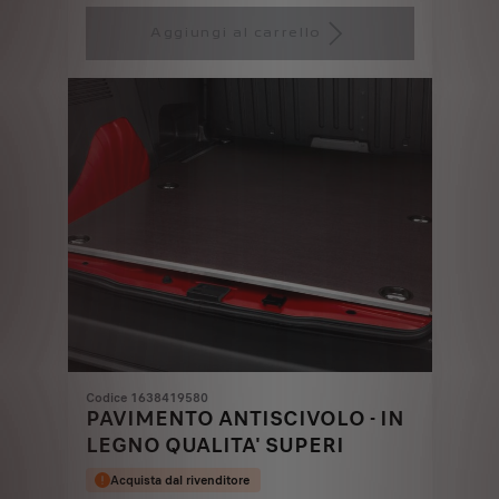
Price
Quantity
is
updated
Aggiungi al carrello
83,59
to:
€
1
Codice 1638419580
PAVIMENTO ANTISCIVOLO - IN
LEGNO QUALITA' SUPERI
Acquista dal rivenditore