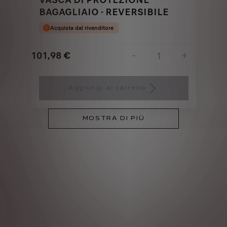
BAGAGLIAIO - REVERSIBILE
Acquista dal rivenditore
101,98
€
-
+
Price
Quantity
is
updated
Aggiungi al carrello
101,98
to:
€
1
MOSTRA DI PIÙ