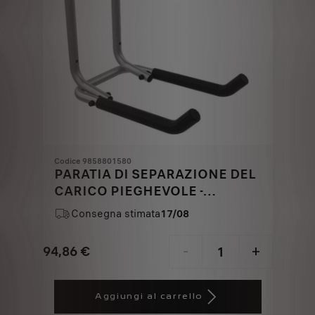
Codice 9858801580
PARATIA DI SEPARAZIONE DEL
CARICO PIEGHEVOLE -
ALLUMINIO
Consegna stimata
17/08
94,86
€
-
+
Price
Quantity
is
updated
Aggiungi al carrello
94,86
to: