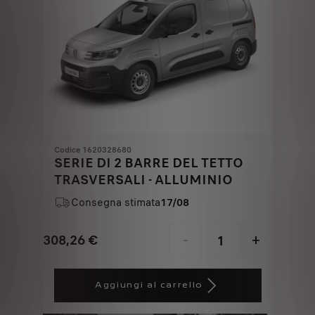
Codice 1620328680
SERIE DI 2 BARRE DEL TETTO
TRASVERSALI - ALLUMINIO
Consegna stimata
17/08
308,26
€
-
+
Price
Quantity
is
updated
Aggiungi al carrello
308,26
to:
€
1