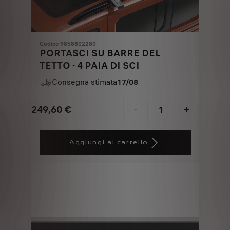
Codice 9858802280
PORTASCI SU BARRE DEL
TETTO - 4 PAIA DI SCI
Consegna stimata
17/08
249,60
€
-
+
Price
Quantity
is
updated
Aggiungi al carrello
249,60
to:
€
1