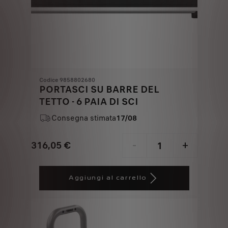
Codice 9858802680
PORTASCI SU BARRE DEL
TETTO - 6 PAIA DI SCI
Consegna stimata
17/08
316,05
€
-
+
Price
Quantity
is
updated
Aggiungi al carrello
316,05
to:
€
1