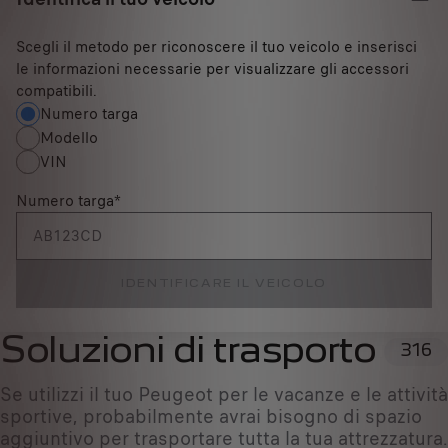
Scegli il metodo per riconoscere il tuo veicolo e inserisci
le informazioni necessarie per visualizzare gli accessori
compatibili.
Numero targa
Modello
VIN
Numero targa
*
IDENTIFICARE IL VEICOLO
Soluzioni di trasporto
316
Se utilizzi il tuo Peugeot per le vacanze e le attività
sportive, probabilmente avrai bisogno di spazio
aggiuntivo per trasportare tutta la tua attrezzatura.