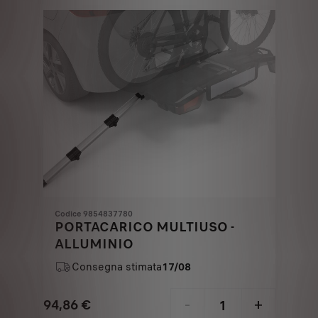
€
1
Codice 9854837780
PORTACARICO MULTIUSO -
ALLUMINIO
Consegna stimata
17/08
94,86
€
-
+