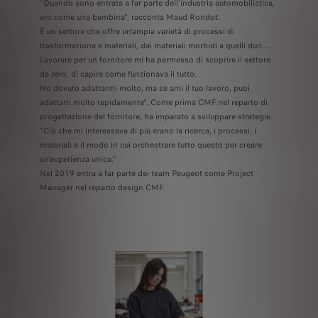
"Quando sono entrata a far parte dell'industria automobilistica,
ero come una bambina", racconta Maud Rondot.
È un settore che offre un'ampia varietà di processi di
trasformazione e materiali, dai materiali morbidi a quelli duri...
Lavorare per un fornitore mi ha permesso di scoprire il settore
da zero, di capire come funzionava il tutto.
Ho dovuto adattarmi molto, ma se ami il tuo lavoro, puoi
adattarti molto rapidamente". Come prima CMF nel reparto di
progettazione del fornitore, ha imparato a sviluppare strategie.
"Ciò che mi interessava di più erano la ricerca, i processi, i
materiali e il modo in cui orchestrare tutto questo per creare
un'esperienza unica."
Nel 2019 entra a far parte dei team Peugeot come Project
Manager nel reparto design CMF.