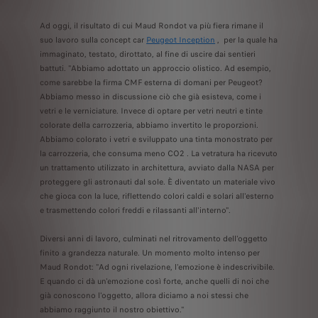
Ad oggi, il risultato di cui Maud Rondot va più fiera rimane il
suo lavoro sulla concept car
Peugeot Inception
, per la quale ha
immaginato, testato, dirottato, al fine di uscire dai sentieri
battuti. "Abbiamo adottato un approccio olistico. Ad esempio,
come sarebbe la firma CMF esterna di domani per Peugeot?
Abbiamo messo in discussione ciò che già esisteva, come i
vetri e le verniciature. Invece di optare per vetri neutri e tinte
colorate della carrozzeria, abbiamo invertito le proporzioni.
Abbiamo colorato i vetri e sviluppato una tinta monostrato per
la carrozzeria, che consuma meno CO2 . La vetratura ha ricevuto
un trattamento utilizzato in architettura, avviato dalla NASA per
proteggere gli astronauti dal sole. È diventato un materiale vivo
che gioca con la luce, riflettendo colori caldi e solari all'esterno
e trasmettendo colori freddi e rilassanti all'interno".
Diversi anni di lavoro, culminati nel ritrovamento dell'oggetto
finito a grandezza naturale. Un momento molto intenso per
Maud Rondot: "Ad ogni rivelazione, l'emozione è indescrivibile.
E quando ci dà un'emozione così forte, anche quelli di noi che
già conoscono l'oggetto, allora diciamo a noi stessi che
abbiamo raggiunto il nostro obiettivo."