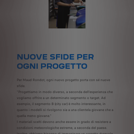
NUOVE SFIDE PER
OGNI PROGETTO
Per Maud Rondot, ogni nuovo progetto porta con sé nuove
sfide.
"Progettiamo in modo diverso, a seconda dell'esperienza che
vogliamo offrire a un determinato segmento o target. Ad
esempio, il segmento B (city car) è molto interessante, in
quanto i modelli si rivolgono sia a una clientela giovane che a
quella meno giovane."
I materiali scelti devono anche essere in grado di resistere a
condizioni meteorologiche estreme, a seconda del paese.
Inoltre, abbiamo bisogno di immaginare un oggetto durevole