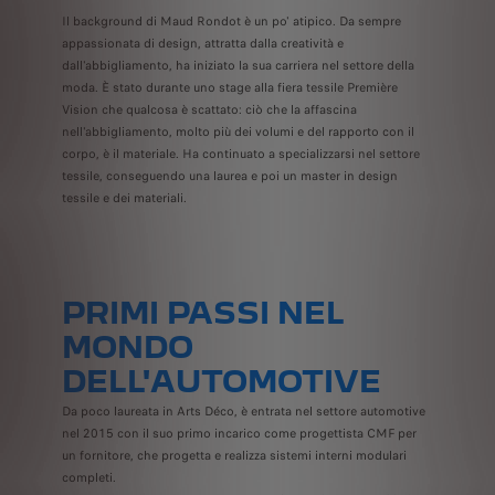
Il background di Maud Rondot è un po' atipico. Da sempre
appassionata di design, attratta dalla creatività e
dall'abbigliamento, ha iniziato la sua carriera nel settore della
moda. È stato durante uno stage alla fiera tessile Première
Vision che qualcosa è scattato: ciò che la affascina
nell'abbigliamento, molto più dei volumi e del rapporto con il
corpo, è il materiale. Ha continuato a specializzarsi nel settore
tessile, conseguendo una laurea e poi un master in design
tessile e dei materiali.
PRIMI PASSI NEL
MONDO
DELL'AUTOMOTIVE
Da poco laureata in Arts Déco, è entrata nel settore automotive
nel 2015 con il suo primo incarico come progettista CMF per
un fornitore, che progetta e realizza sistemi interni modulari
completi.