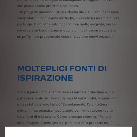
che possa essere proiettato nel futuro.
"Un progetto automobilistico richiede dai 2 ai 3 anni per essere
completato. E con le auto elettriche, il veicolo ha un ciclo di vita
più lungo. L'industria automobilistica è molto esigente, ma per
me essere un buon designer oggi significa riuscire a spostare
un po' le linee proponendo cose che aprono nuovi orizzonti."
MOLTEPLICI FONTI DI
ISPIRAZIONE
Stare al passo con le tendenze è essenziale. "Guardare è una
parte essenziale del lavoro", spiega Maud Rondot, occupa una
grossa fetta del mio tempo."L'arredamento, l'architettura
d'interni, l'aeronautica - soprattutto per l'innovazione - sono
tutte fonti di ispirazione. Come le scarpe sportive. "Per una
sella, Peugeot è stato uno dei primi marchi a proporre un
materiale che era un mix di alcantara con una rete 2.0 ispirata
alle sneakers." A volte, inoltre, le tendenze di ieri alimentano