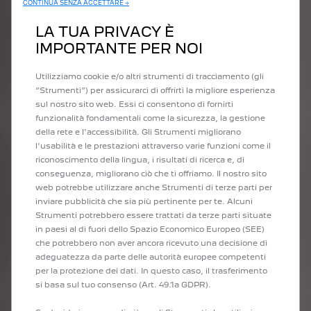
CONTINUA SENZA ACCETTARE →
quelle di oggi. "Il velluto era molto di moda, poi ha perso il suo
fascino per alcuni anni. Ora è tornato in grande stile.
LA TUA PRIVACY È
Prendiamo in prestito dal passato e dal futuro. I designer di ieri
IMPORTANTE PER NOI
si sono già posti le domande che ci poniamo oggi.
Semplicemente non avevano gli stessi strumenti per
Utilizziamo cookie e/o altri strumenti di tracciamento (gli
rispondere".
“Strumenti”) per assicurarci di offrirti la migliore esperienza
sul nostro sito web. Essi ci consentono di fornirti
funzionalità fondamentali come la sicurezza, la gestione
della rete e l'accessibilità. Gli Strumenti migliorano
l'usabilità e le prestazioni attraverso varie funzioni come il
riconoscimento della lingua, i risultati di ricerca e, di
conseguenza, migliorano ciò che ti offriamo. Il nostro sito
web potrebbe utilizzare anche Strumenti di terze parti per
inviare pubblicità che sia più pertinente per te. Alcuni
Strumenti potrebbero essere trattati da terze parti situate
PRECEDENTE
SUCCESSI
in paesi al di fuori dello Spazio Economico Europeo (SEE)
che potrebbero non aver ancora ricevuto una decisione di
adeguatezza da parte delle autorità europee competenti
per la protezione dei dati. In questo caso, il trasferimento
si basa sul tuo consenso (Art. 49.1a GDPR).