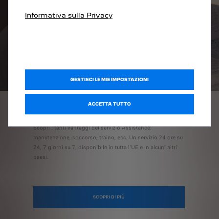
Informativa sulla Privacy
GESTISCI LE MIE IMPOSTAZIONI
ACCETTA TUTTO
PEUGEOT ASSISTANCE
Scopri i tanti vantaggi del servizio Assistance:
manutenzione, soccorso, traino, ecc. Un servizio 24 ore su
24, 7 giorni su 7, disponibile in tutta l'UE e in alcuni altri
paesi.
SCOPRI DI PIÙ