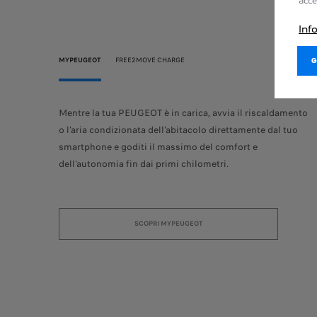
acce
Inf
MYPEUGEOT
FREE2MOVE CHARGE
in tutta
Mentre la tua PEUGEOT è in carica, avvia il riscaldamento
menti.
o l'aria condizionata dell'abitacolo direttamente dal tuo
smartphone e goditi il massimo del comfort e
dell'autonomia fin dai primi chilometri.
SCOPRI MYPEUGEOT