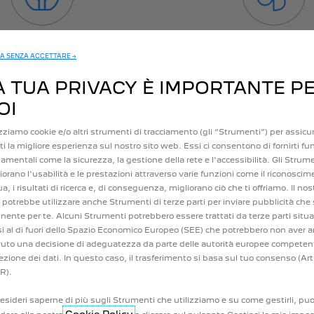
STILE DI GUIDA
ARIA CONDIZIONA
A SENZA ACCETTARE →
 guida flessibile ed ecologica
Limita l'uso di riscaldamen
A TUA PRIVACY È IMPORTANTE P
i tuoi viaggi quotidiani.
condizionata, che consumano 
OI
dell'autonomia della tua Plug
izziamo cookie e/o altri strumenti di tracciamento (gli “Strumenti”) per assicur
irti la migliore esperienza sul nostro sito web. Essi ci consentono di fornirti fu
amentali come la sicurezza, la gestione della rete e l'accessibilità. Gli Strum
iorano l'usabilità e le prestazioni attraverso varie funzioni come il riconoscim
ua, i risultati di ricerca e, di conseguenza, migliorano ciò che ti offriamo. Il nos
LITÀ È A PORTATA
potrebbe utilizzare anche Strumenti di terze parti per inviare pubblicità che 
inente per te. Alcuni Strumenti potrebbero essere trattati da terze parti situa
i al di fuori dello Spazio Economico Europeo (SEE) che potrebbero non aver 
affico, avviso di zona di pericolo, ecc.). In caso di guasti o incidenti, sa
vuto una decisione di adeguatezza da parte delle autorità europee competent
o servizio futuro e con "e-command", puoi anche controllare la ricarica e 
ezione dei dati. In questo caso, il trasferimento si basa sul tuo consenso (Art
R).
esideri saperne di più sugli Strumenti che utilizziamo e su come gestirli, puo