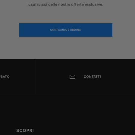
usufruisci delle nostre offerte esclusive.
CONFIGURA E ORDINA
USATO
CONTATTI
SCOPRI