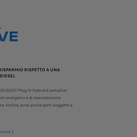
A
VE
RISPARMIO RISPETTO A UNA
 DIESEL
 PEUGEOT Plug-In Hybrid è semplice:
osti energetici e di manutenzione
a. Inoltre, avrai poche parti soggette a
rmiare