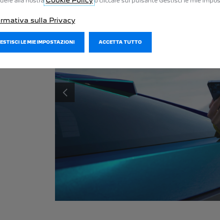
Cookie Policy
dere alla nostra
o cliccare sul pulsante Gestisci le mie impos
ormativa sulla Privacy
GESTISCI LE MIE IMPOSTAZIONI
ACCETTA TUTTO
Prenota uno dei 1.000.000 di punti di ricarica in tutta
Mentre la tua
Europa e ricarica il tuo veicolo senza rallentamenti.
o l'aria condi
PRECEDENTE
smartphone e 
dell'autonomia
SCOPRI FREE2MOVE CHARGE