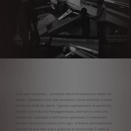
E da quel momento.... La nostra idea è diventata una realtà! Da
subito, i feedback sono stati eccellenti, ma diversificati in base
alla fascia d'età dei clienti. I giovani apprezzavano la sportività,
mentre i più maturi la maneggevolezza, tutti hanno colto una
rottura con il passato e tutti hanno apprezzato il volante più
piccolo, trovandosi subito a loro agio. Eravamo assolutamente
convinti di aver dato vita a qualcosa di eccezionale. È stato in