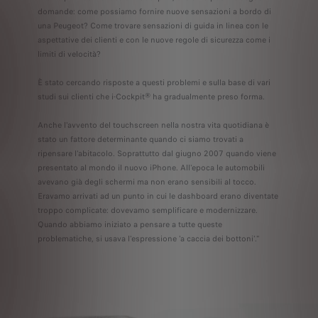
domande: come possiamo fornire nuove sensazioni a bordo di
una Peugeot? Come trovare sensazioni di guida in linea con le
aspettative dei clienti e con le nuove regole di sicurezza come i
limiti di velocità?
È stato cercando risposte a questi problemi e sulla base di vari
studi sui clienti che i-Cockpit® ha gradualmente preso forma.
Anche l'avvento del touchscreen nella nostra vita quotidiana è
stato un fattore determinante quando ci siamo trovati a
ripensare l'abitacolo. Soprattutto dal giugno 2007 quando viene
presentato al mondo il nuovo iPhone. All'epoca le automobili
avevano già degli schermi ma non erano sensibili al tocco.
Eravamo arrivati ​​ad un punto in cui le dashboard erano diventate
troppo complicate: dovevamo semplificare e modernizzare.
Quando abbiamo iniziato a pensare a tutte queste
problematiche, si usava l'espressione 'a caccia dei bottoni'."