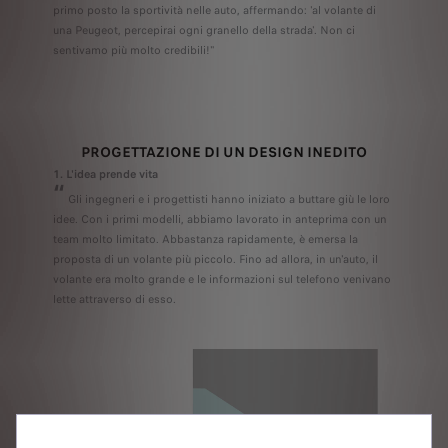
primo posto la sportività nelle auto, affermando: 'al volante di
una Peugeot, percepirai ogni granello della strada'. Non ci
sentivamo più molto credibili!"
PROGETTAZIONE DI UN DESIGN INEDITO
1. L'idea prende vita
“
Gli ingegneri e i progettisti hanno iniziato a buttare giù le loro
idee. Con i primi modelli, abbiamo lavorato in anteprima con un
team molto limitato. Abbastanza rapidamente, è emersa la
proposta di un volante più piccolo. Fino ad allora, in un'auto, il
volante era molto grande e le informazioni sul telefono venivano
lette attraverso di esso.