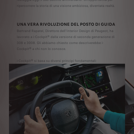
ripercorrere la storia di una visione ambiziosa, diventata realtà.
UNA VERA RIVOLUZIONE DEL POSTO DI GUIDA
Bertrand Rapatel, Direttore dell'Interior Design di Peugeot, ha
lavorato a i-Cockpit® dalla versione di seconda generazione di
308 e 3008. Gli abbiamo chiesto come descriverebbe i-
Cockpit® a chi non lo conosce.
i-Cockpit® si basa su diversi principi fondamentali: