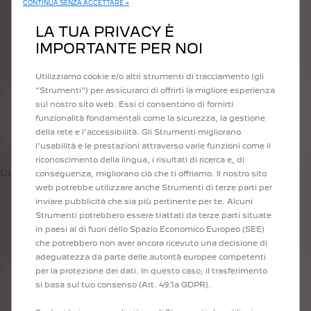
CONTINUA SENZA ACCETTARE →
LA TUA PRIVACY È
IMPORTANTE PER NOI
Utilizziamo cookie e/o altri strumenti di tracciamento (gli
“Strumenti”) per assicurarci di offrirti la migliore esperienza
sul nostro sito web. Essi ci consentono di fornirti
funzionalità fondamentali come la sicurezza, la gestione
della rete e l'accessibilità. Gli Strumenti migliorano
l'usabilità e le prestazioni attraverso varie funzioni come il
riconoscimento della lingua, i risultati di ricerca e, di
Design di i-Cockpit®308
conseguenza, migliorano ciò che ti offriamo. Il nostro sito
web potrebbe utilizzare anche Strumenti di terze parti per
inviare pubblicità che sia più pertinente per te. Alcuni
Strumenti potrebbero essere trattati da terze parti situate
in paesi al di fuori dello Spazio Economico Europeo (SEE)
Ragionando, era evidente che questa posizione del telefono e del
che potrebbero non aver ancora ricevuto una decisione di
volante risultava dispersiva e poco pratica. Volevamo migliorare
adeguatezza da parte delle autorità europee competenti
la sicurezza a bordo ed evitare distrazioni. Quindi, abbiamo
per la protezione dei dati. In questo caso, il trasferimento
pensato che la posizione migliore per leggere le informazioni
si basa sul tuo consenso (Art. 49.1a GDPR).
fosse all'altezza degli occhi del conducente. Questo nuovo asset,
insieme ad un volante più piccolo, ha creato un concetto del