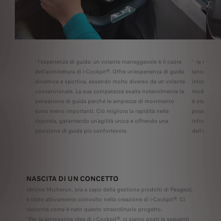
- l'esperienza di guida: un volante maneggevole è il cuore
'- la sicur
dell'architettura di i-Cockpit®. Offre un'esperienza di guida
lancette a 
dinamica e sportiva, essendo molto diverso da un volante
informazion
convenzionale. La sua compatezza esalta notevolmente la
modo che ri
sensazione di guida perché le ampiezze di movimento
è studiata 
sono meno importanti. Ciò migliora la rapidità nella
possibile l
risposta, garantendo un'agilità unica e offrendo una
informazion
posizione di guida più confortevole.
dell'attenz
NASCITA DI UN CONCETTO
Jérôme Micheron, ora a capo della gestione prodotti di Peugeot,
è stato attivamente coinvolto nella creazione di i-Cockpit®. Ci
racconta come è nato questo straordinario progetto.
"Per la primissima idea di i-Cockpit®, ci siamo posti le seguenti