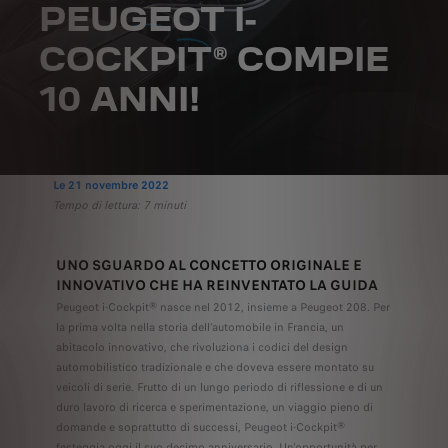
PEUGEOT I-
COCKPIT® COMPIE
10 ANNI!
Le 21 novembre 2022
Tempo di lettura: 7 minuti
UNO SGUARDO AL CONCETTO ORIGINALE E
INNOVATIVO CHE HA REINVENTATO LA GUIDA
Peugeot i-Cockpit® nasce nel 2012, insieme a Peugeot 208. Per
la prima volta nella storia dell'automobile in Francia, un
abitacolo innovativo, che rivoluziona i codici del design
automobilistico tradizionale e che doveva essere montato su
veicoli di serie. Frutto di un lungo periodo di riflessione e di un
duro lavoro di ricerca e sperimentazione, un viaggio pieno di
domande e soprattutto di successi, Peugeot i-Cockpit®
festeggia oggi il suo decimo anniversario. Un'opportunità per