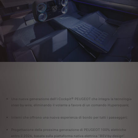
Una nuova generazione dell'i-Cockpit® PEUGEOT che integra la tecnologia
steer-by-wire, eliminando il volante a favore di un comando Hypersquare;
Interni che offrono una nuova esperienza di bordo per tutti i passeggeri;
Progettazione della prossima generazione di PEUGEOT 100% elettriche
entro il 2026, basata sulla piattaforma nativa elettrica "BEV-by-design".