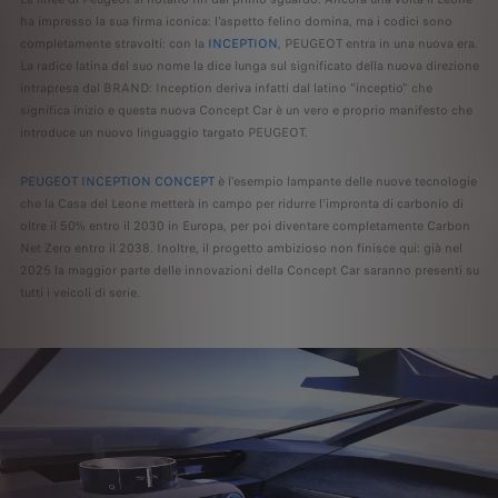
ha impresso la sua firma iconica: l'aspetto felino domina, ma i codici sono
completamente stravolti: con la
INCEPTION
, PEUGEOT entra in una nuova era.
La radice latina del suo nome la dice lunga sul significato della nuova direzione
intrapresa dal BRAND: Inception deriva infatti dal latino "inceptio" che
significa inizio e questa nuova Concept Car è un vero e proprio manifesto che
introduce un nuovo linguaggio targato PEUGEOT.
PEUGEOT INCEPTION CONCEPT
è l'esempio lampante delle nuove tecnologie
che la Casa del Leone metterà in campo per ridurre l'impronta di carbonio di
oltre il 50% entro il 2030 in Europa, per poi diventare completamente Carbon
Net Zero entro il 2038. Inoltre, il progetto ambizioso non finisce qui: già nel
2025 la maggior parte delle innovazioni della Concept Car saranno presenti su
tutti i veicoli di serie.