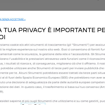
A SENZA ACCETTARE →
A TUA PRIVACY È IMPORTANTE P
OI
izziamo cookie e/o altri strumenti di tracciamento (gli “Strumenti”) per assicur
irti la migliore esperienza sul nostro sito web. Essi ci consentono di fornirti fu
amentali come la sicurezza, la gestione della rete e l'accessibilità. Gli Strum
iorano l'usabilità e le prestazioni attraverso varie funzioni come il riconoscim
MY PEUGEOT
VALUTA IL TUO 
ua, i risultati di ricerca e, di conseguenza, migliorano ciò che ti offriamo. Il nos
potrebbe utilizzare anche Strumenti di terze parti per inviare pubblicità che 
inente per te. Alcuni Strumenti potrebbero essere trattati da terze parti situa
i al di fuori dello Spazio Economico Europeo (SEE) che potrebbero non aver 
vuto una decisione di adeguatezza da parte delle autorità europee competent
ezione dei dati. In questo caso, il trasferimento si basa sul tuo consenso (Art
R).
esideri saperne di più sugli Strumenti che utilizziamo e su come gestirli, puo
STA
POST VENDITA