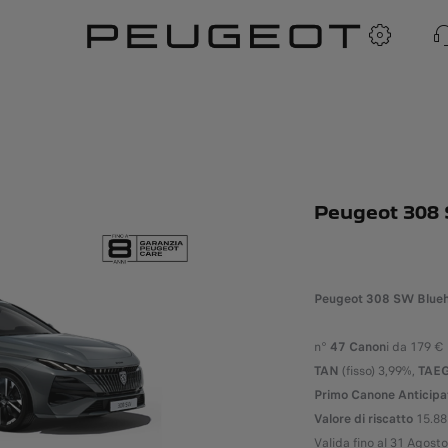
Peugeot 308
Peugeot 308 SW Blueh
n°
47 Canon
i da 179 €
TAN
(fisso) 3,99%,
TAE
Primo Canone Anticipa
Valore di riscatto
15.88
Valida fino al 31 Agost