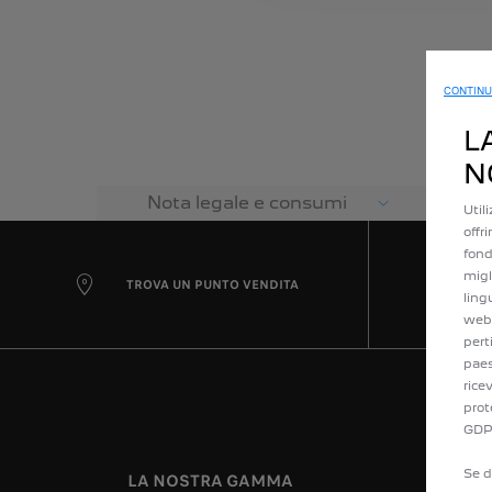
CONTINU
L
N
Nota legale e consumi
Util
offr
fond
migl
TROVA UN PUNTO VENDITA
ling
web 
pert
paes
rice
prot
GDP
Se d
LA NOSTRA GAMMA
ACQUI