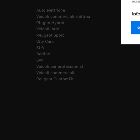
acce
Auto elettriche
Acquista
Inf
Veicoli commerciali elettrici
Configur
Plug-in Hybrid
Configur
Veicoli ibridi
Valuta il
Peugeot Sport
Prenota 
City Cars
Trova la
SUV
Berline
SW
Veicoli per professionisti
Veicoli commerciali
Peugeot CustomFit