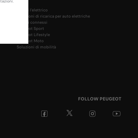
tazioni.
Scopri l’elettrico
Soluzioni di ricarica per auto elettriche
Servizi connessi
Peugeot Sport
Peugeot Lifestyle
Peugeot Moto
Soluzioni di mobilità
FOLLOW PEUGEOT