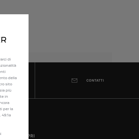
ER
arci di
nzionalità
enti
ento della
USATO
CONTATTI
tro sito
sia più
te in
ancora
i per la
. 49.1a
i
SCOPRI