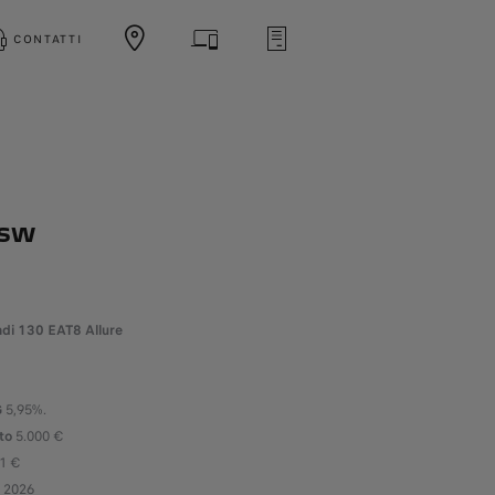
CONTATTI
 SW
di 130 EAT8 Allure
G
5,95%.
to
5.000 €
1 €
o 2026