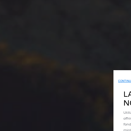
CONTINU
L
N
Util
offr
fond
migl