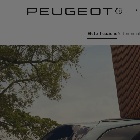
Elettrificazione
(active )
Autonomia