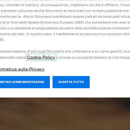
ua, i risultati di ricerca e, di conseguenza, migliorano ciò che ti offriamo. Il nos
potrebbe utilizzare anche Strumenti di terze parti per inviare pubblicità che 
inente per te. Alcuni Strumenti potrebbero essere trattati da terze parti situa
i al di fuori dello Spazio Economico Europeo (SEE) che potrebbero non aver 
vuto una decisione di adeguatezza da parte delle autorità europee competent
ezione dei dati. In questo caso, il trasferimento si basa sul tuo consenso (Art
R).
esideri saperne di più sugli Strumenti che utilizziamo e su come gestirli, puo
Cookie Policy
dere alla nostra
o cliccare sul pulsante Gestisci le mie impos
ormativa sulla Privacy
GESTISCI LE MIE IMPOSTAZIONI
ACCETTA TUTTO