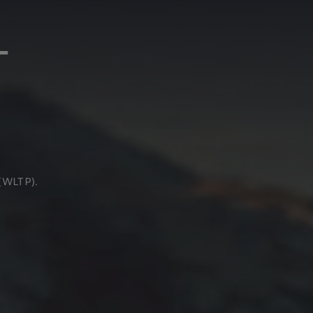
T
 (WLTP).