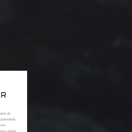
ER
arci di
nzionalità
enti
ento della