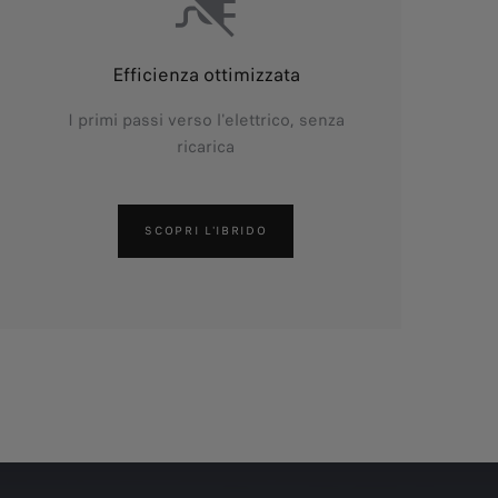
Efficienza ottimizzata
I primi passi verso l'elettrico, senza
ricarica
SCOPRI L'IBRIDO