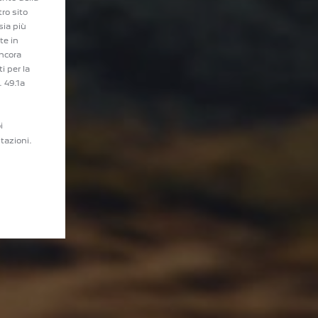
tro sito
sia più
te in
ancora
i per la
. 49.1a
i
tazioni.