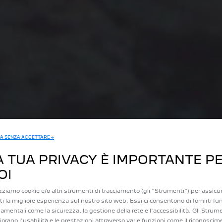
A SENZA ACCETTARE →
A TUA PRIVACY È IMPORTANTE P
OI
izziamo cookie e/o altri strumenti di tracciamento (gli “Strumenti”) per assicur
irti la migliore esperienza sul nostro sito web. Essi ci consentono di fornirti fu
amentali come la sicurezza, la gestione della rete e l'accessibilità. Gli Strum
iorano l'usabilità e le prestazioni attraverso varie funzioni come il riconoscim