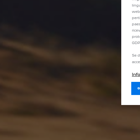
ling
web 
pert
paes
rice
prot
GDP
Se d
acce
Inf