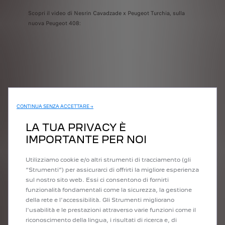
Scopri il video di Nesrin Cavadzade x Peugeot Turchia, sulla
nuova Peugeot 408:
CONTINUA SENZA ACCETTARE →
SPINGERSI
LA TUA PRIVACY È
COSTANTEMENTE
IMPORTANTE PER NOI
OLTRE I LIMITI
Utilizziamo cookie e/o altri strumenti di tracciamento (gli
“Strumenti”) per assicurarci di offrirti la migliore esperienza
Quando Peugeot ha contattato Nesrin Cavadzade per chiederle
sul nostro sito web. Essi ci consentono di fornirti
di diventare ambasciatrice in Turchia, lei era molto entusiasta,
funzionalità fondamentali come la sicurezza, la gestione
certo, ma non solo... "Anche se ho la patente da quando avevo
della rete e l'accessibilità. Gli Strumenti migliorano
18 anni, non avevo mai avuto il coraggio di mettermi al volante.
l'usabilità e le prestazioni attraverso varie funzioni come il
Così, quando Peugeot mi ha offerto la possibilità di lavorare
riconoscimento della lingua, i risultati di ricerca e, di
con loro, all'inizio ero davvero spaventata. Non avevo