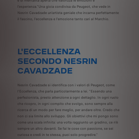
e di mentalità aperta che valorizza le emozioni e
l'esperienza."Una gioia condivisa da Peugeot, che vede in
Nesrin Cavadzade un'artista geniale che incarna perfettamente
il fascino, l'eccellenza e l'emozione tanto cari al Marchio.
L'ECCELLENZA
SECONDO NESRIN
CAVADZADE
Nesrin Cavadzade si identifica con i valori di Peugeot, come
l'Eccellenza, che parla particolarmente a lei. "Essendo una
perfezionista, presto attenzione a ogni dettaglio. In ogni ruolo
che ricopro, in ogni compito che svolgo, sono sempre alla
ricerca di un modo per fare meglio, per andare oltre. Credo che
non ci sia limite allo sviluppo. Gli obiettivi che mi pongo sono
come una scala infinita: una volta raggiunto un gradino, ce n'è
sempre un altro davanti. Se fai le cose con passione, se sei
curiosa e credi in te stessa, puoi solo progredire."