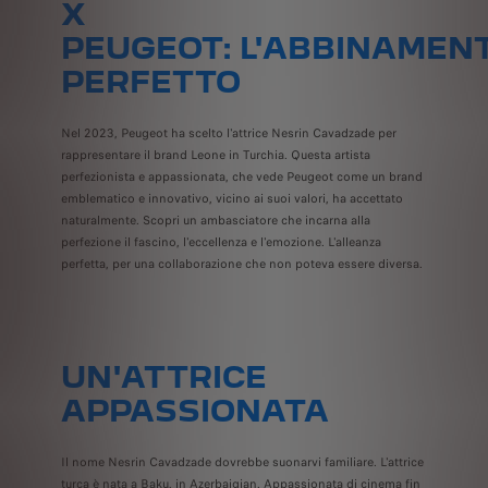
X
PEUGEOT: L'ABBINAMEN
PERFETTO
Nel 2023, Peugeot ha scelto l'attrice Nesrin Cavadzade per
rappresentare il brand Leone in Turchia. Questa artista
perfezionista e appassionata, che vede Peugeot come un brand
emblematico e innovativo, vicino ai suoi valori, ha accettato
naturalmente. Scopri un ambasciatore che incarna alla
perfezione il fascino, l'eccellenza e l'emozione. L'alleanza
perfetta, per una collaborazione che non poteva essere diversa.
UN'ATTRICE
APPASSIONATA
Il nome Nesrin Cavadzade dovrebbe suonarvi familiare. L'attrice
turca è nata a Baku, in Azerbaigian. Appassionata di cinema fin