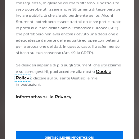
conseguenza, migliorano ciò che ti offriamo. Il nostro sito
esperienza ed ero molto ansiosa di guidare. I primi momenti
web potrebbe utilizzare anche Strumenti di terze parti per
sono stati spaventosi, ma giorno dopo giorno sono diventata
inviare pubblicità che sia più pertinente per te. Alcuni
un'ottima pilota. E vorrei ringraziare Peugeot per avermi dato la
Strumenti potrebbero essere trattati da terze parti situate
forza di mettermi in viaggio."
in paesi al di fuori dello Spazio Economico Europeo (SEE)
che potrebbero non aver ancora ricevuto una decisione di
adeguatezza da parte delle autorità europee competenti
per la protezione dei dati. In questo caso, il trasferimento
UN'AGENDA FITTA DI
si basa sul tuo consenso (Art. 49.1a GDPR).
IMPEGNI
Se desideri saperne di più sugli Strumenti che utilizziamo
Cookie
e su come gestirli, puoi accedere alla nostra
Policy
o cliccare sul pulsante Gestisci le mie
Dopo il suo ruolo nella serie TV Üç Kurus nel 2022, Nesrin
impostazioni.
Cavadzade tornerà presto sul set per un progetto con Ay Yapim,
una delle più grandi case di produzione turche. L'attrice ha
Informativa sulla Privacy
anche in programma di lavorare presto a livello internazionale.
"L'interesse per i contenuti televisivi turchi è in continua
crescita. E avendo le mie radici a Baku, parlo russo, oltre a
inglese e turco. Penso che tutto questo possa aprirmi le porte a
nuove collaborazioni all'estero.Un passo successivo che
probabilmente non è inaccessibile per questa artista a cui tutto
sembra riuscire.
GESTISCI LE MIE IMPOSTAZIONI