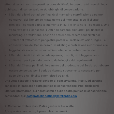
effettivi reclami e conseguenti responsabilità e/o in caso di altri requisiti legali
obbligatori di conservazione e/o obblighi di conservazione.
I Dati dei clienti trattati per finalità di marketing e profilazione saranno
conservati dal Titolare del trattamento dal momento in cui il cliente
fornisce il consenso fino al momento in cui il cliente ritira il consenso. Una
volta revocato il consenso, i Dati non saranno più trattati per finalità di
marketing e profilazione, anche se potrebbero essere conservati dal
Titolare del trattamento per gestire potenziali reclami e/o azioni legali. La
conservazione dei Dati in caso di marketing e profilazione è conforme alla
legge locale e alle decisioni dell'Autorità per la protezione dei dati.
I Dati dei clienti trattati per adempiere agli obblighi di legge saranno
conservati per il periodo previsto dalle leggi e dai regolamenti.
I Dati del Cliente per il miglioramento del prodotto e dei Servizi potrebbero
essere conservati per il periodo ritenuto strettamente necessario per
adempiere a tali finalità e non oltre i tre anni.
Una volta scaduto il relativo periodo di conservazione, i tuoi Dati saranno
cancellati in base alla nostra politica di conservazione. Puoi richiederci
ulteriori informazioni sui nostri criteri e sulla nostra politica di conservazione
scrivendoci qui:
dataprotectionofficer@stellantis.com
9. Come controllare i tuoi Dati e gestire le tue scelte
À/n qualsiasi momento, è possibile chiedere di: