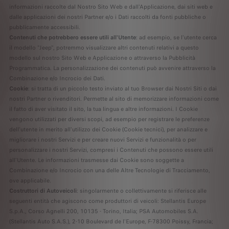
informazioni raccolte dal Nostro Sito Web e dall'Applicazione, dai siti web e
dalle applicazioni dei nostri Partner e/o i Dati raccolti da fonti pubbliche o
pubblicamente accessibili.
Contenuti che potrebbero essere utili all'Utente
: ad esempio, se l'utente cerca
il modello "Jeep", potremmo visualizzare altri contenuti relativi a questo
modello sul nostro Sito Web e Applicazione o attraverso la Pubblicità
Programmatica. La personalizzazione dei contenuti può avvenire attraverso la
Combinazione e/o Incrocio dei Dati.
Cookie
: si tratta di un piccolo testo inviato al tuo Browser dai Nostri Siti o dai
nostri Partner o rivenditori. Permette al sito di memorizzare informazioni come
il fatto di aver visitato il sito, la tua lingua e altre informazioni. I Cookie
vengono utilizzati per diversi scopi, ad esempio per registrare le preferenze
dell'utente in merito all'utilizzo dei Cookie (Cookie tecnici), per analizzare e
migliorare i nostri Servizi e per creare nuovi Servizi e funzionalità o per
personalizzare i nostri Servizi, compresi i Contenuti che possono essere utili
all'Utente. Le informazioni trasmesse dai Cookie sono soggette a
Combinazione e/o Incrocio con una delle Altre Tecnologie di Tracciamento,
ove applicabile.
Costruttori di Autoveicoli
: singolarmente o collettivamente si riferisce alle
seguenti entità che agiscono come produttori di veicoli: Stellantis Europe
S.p.A., Corso Agnelli 200, 10135 - Torino, Italia; PSA Automobiles S.A.
(Stellantis Auto S.A.S.), 2-10 Boulevard de l'Europe, F-78300 Poissy, Francia;