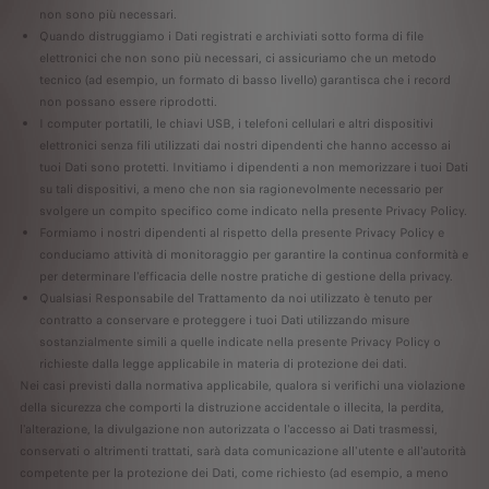
non sono più necessari.
Quando distruggiamo i Dati registrati e archiviati sotto forma di file
elettronici che non sono più necessari, ci assicuriamo che un metodo
tecnico (ad esempio, un formato di basso livello) garantisca che i record
non possano essere riprodotti.
I computer portatili, le chiavi USB, i telefoni cellulari e altri dispositivi
elettronici senza fili utilizzati dai nostri dipendenti che hanno accesso ai
tuoi Dati sono protetti. Invitiamo i dipendenti a non memorizzare i tuoi Dati
su tali dispositivi, a meno che non sia ragionevolmente necessario per
svolgere un compito specifico come indicato nella presente Privacy Policy.
Formiamo i nostri dipendenti al rispetto della presente Privacy Policy e
conduciamo attività di monitoraggio per garantire la continua conformità e
per determinare l'efficacia delle nostre pratiche di gestione della privacy.
Qualsiasi Responsabile del Trattamento da noi utilizzato è tenuto per
contratto a conservare e proteggere i tuoi Dati utilizzando misure
sostanzialmente simili a quelle indicate nella presente Privacy Policy o
richieste dalla legge applicabile in materia di protezione dei dati.
Nei casi previsti dalla normativa applicabile, qualora si verifichi una violazione
della sicurezza che comporti la distruzione accidentale o illecita, la perdita,
l'alterazione, la divulgazione non autorizzata o l'accesso ai Dati trasmessi,
conservati o altrimenti trattati, sarà data comunicazione all'utente e all'autorità
competente per la protezione dei Dati, come richiesto (ad esempio, a meno