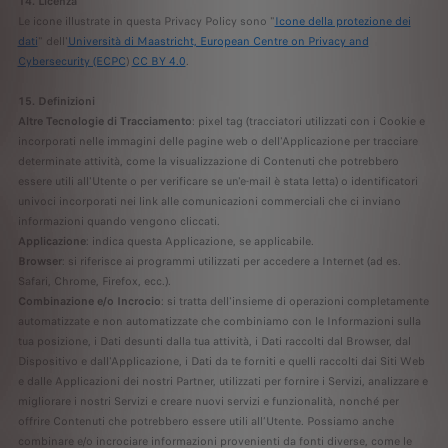
14. Licenza
Le icone illustrate in questa Privacy Policy sono "
Icone della protezione dei
dati
" dell'
Università di Maastricht, European Centre on Privacy and
Cybersecurity (ECPC
)
CC BY 4.0
.
15. Definizioni
Altre Tecnologie di Tracciamento
: pixel tag (tracciatori utilizzati con i Cookie e
incorporati nelle immagini delle pagine web o dell'Applicazione per tracciare
determinate attività, come la visualizzazione di Contenuti che potrebbero
essere utili all'Utente o per verificare se un'e-mail è stata letta) o identificatori
univoci incorporati nei link alle comunicazioni commerciali che ci inviano
informazioni quando vengono cliccati.
Applicazione
: indica questa Applicazione, se applicabile.
Browser
: si riferisce ai programmi utilizzati per accedere a Internet (ad es.
Safari, Chrome, Firefox, ecc.).
Combinazione e/o Incrocio
: si tratta dell'insieme di operazioni completamente
automatizzate e non automatizzate che combiniamo con le Informazioni sulla
tua posizione, i Dati desunti dalla tua attività, i Dati raccolti dal Browser, dal
Dispositivo e dall'Applicazione, i Dati da te forniti e quelli raccolti dai Siti Web
e dalle Applicazioni dei nostri Partner, utilizzati per fornire i Servizi, analizzare e
migliorare i nostri Servizi e creare nuovi servizi e funzionalità, nonché per
offrire Contenuti che potrebbero essere utili all’Utente. Possiamo anche
combinare e/o incrociare informazioni provenienti da fonti diverse, come le