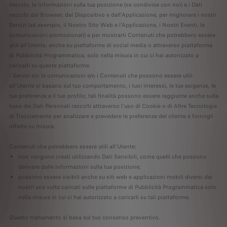
Veicolo, le Informazioni sulla tua posizione (se condivise con noi) e i Dati
raccolti dal Browser, dal Dispositivo e dall'Applicazione, per migliorare i nostri
Servizi (ad esempio, il Nostro Sito Web e l'Applicazione, i Nostri Eventi, le
comunicazioni promozionali) e per mostrarti Contenuti che potrebbero essere
utili all’Utente, anche su piattaforme di social media o attraverso piattaforme
di Pubblicità Programmatica, solo nella misura in cui ci hai autorizzato a
caricarli su queste piattaforme.
I Servizi e/o le comunicazioni e/o i Contenuti che possono essere utili
all'Utente si basano sul tuo comportamento, i tuoi interessi, le tue esigenze, le
tue preferenze e il tuo profilo; tali finalità possono essere raggiunte anche sulla
base dei Dati Personali raccolti attraverso l'uso di Cookie o di Altre Tecnologie
di Tracciamento per analizzare e prevedere le preferenze del cliente e fornirgli
offerte su misura.
Contenuti che potrebbero essere utili all’Utente:
non vengono creati utilizzando Dati Sensibili, come quelli che possono
derivare dalle informazioni sulla tua posizione;
possono essere visibili anche su siti web e applicazioni mobili diversi dai
nostri una volta caricati sulle piattaforme di Pubblicità Programmatica solo
nella misura in cui ci hai autorizzato a caricarli su tali piattaforme.
Questo trattamento si basa sul tuo consenso preventivo.