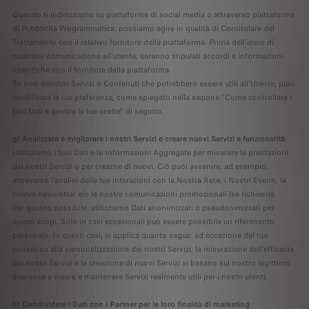
Quando ti indirizziamo su piattaforme di social media o attraverso piattaforme
di Pubblicità Programmatica, possiamo agire in qualità di Contitolare del
Trattamento con il relativo fornitore della piattaforma. Prima dell'invio di
qualsiasi comunicazione all'utente, saranno stipulati accordi e informazioni
specifiche con il fornitore della piattaforma.
Se non desideri Servizi o Contenuti che potrebbero essere utili all’Utente, puoi
modificare le tue preferenze, come spiegato nella sezione "Come controllare i
tuoi Dati e gestire le tue scelte" di seguito.
g) Analizzare e migliorare i nostri Servizi e creare nuovi Servizi e funzionalità
Utilizziamo i tuoi Dati e le Informazioni Aggregate per misurare le prestazioni
dei nostri Servizi o per crearne di nuovi. Ciò puoi avvenire, ad esempio,
attraverso l'analisi delle tue interazioni con la Nostra Rete, i Nostri Eventi, la
nostra newsletter e/o le nostre comunicazioni promozionali (se richieste).
Per quanto possibile, utilizziamo Dati anonimizzati o pseudonimizzati per
questi scopi. Solo in casi eccezionali può essere possibile un riferimento
personale. In questi casi, si applica quanto segue: ad eccezione del tuo
consenso alla personalizzazione dei nostri Servizi, la misurazione dell'efficacia
dei nostri Servizi e la creazione di nuovi Servizi si basano sul nostro legittimo
interesse a creare e mantenere Servizi realmente utili per i nostri utenti.
h) Condividere i Dati con i Partner per le loro finalità di marketing