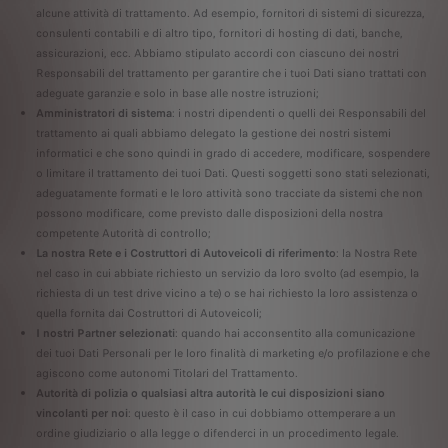
alcune attività di trattamento. Ad esempio, fornitori di sistemi di sicurezza,
consulenti contabili e di altro tipo, fornitori di hosting di dati, banche,
assicurazioni, ecc. Abbiamo stipulato accordi con ciascuno dei nostri
Responsabili del trattamento per garantire che i tuoi Dati siano trattati con
adeguate garanzie e solo in base alle nostre istruzioni;
Amministratori di sistema
: i nostri dipendenti o quelli dei Responsabili del
trattamento ai quali abbiamo delegato la gestione dei nostri sistemi
informatici e che sono quindi in grado di accedere, modificare, sospendere
o limitare il trattamento dei tuoi Dati. Questi soggetti sono stati selezionati,
adeguatamente formati e le loro attività sono tracciate da sistemi che non
possono modificare, come previsto dalle disposizioni della nostra
competente Autorità di controllo;
La nostra Rete e i Costruttori di Autoveicoli di riferimento
: la Nostra Rete
nel caso in cui abbiate richiesto un servizio da loro svolto (ad esempio, la
richiesta di un test drive vicino a te) o se hai richiesto la loro assistenza o
quella fornita dai Costruttori di Autoveicoli;
I nostri Partner selezionati
: quando hai acconsentito alla comunicazione
dei tuoi Dati Personali per le loro finalità di marketing e/o profilazione e che
agiscono come autonomi Titolari del Trattamento.
Autorità di polizia o qualsiasi altra autorità le cui disposizioni siano
vincolanti per noi
: questo è il caso in cui dobbiamo ottemperare a un
ordine giudiziario o alla legge o difenderci in un procedimento legale.