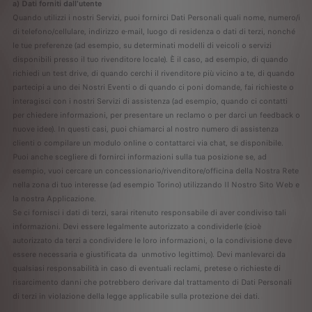
a) Dati forniti dall'utente
Quando utilizzi i nostri Servizi, puoi fornirci Dati Personali quali nome, numero/i
di telefono/cellulare, indirizzo e-mail, luogo di residenza o dati di terzi, nonché
le tue preferenze (ad esempio, su determinati modelli di veicoli o servizi
disponibili presso il tuo rivenditore locale). È il caso, ad esempio, di quando
richiedi un test drive, di quando cerchi il rivenditore più vicino a te, di quando
partecipi a uno dei Nostri Eventi o di quando ci poni domande, fai richieste o
interagisci con i nostri Servizi di assistenza (ad esempio, quando ci contatti
per chiedere informazioni, per presentare un reclamo o per darci un feedback o
nuove idee). In questi casi, puoi chiamarci al nostro numero di assistenza
clienti o compilare un modulo online o contattarci via chat, se disponibile.
Puoi anche scegliere di fornirci informazioni sulla tua posizione se, ad
esempio, vuoi cercare un concessionario/rivenditore/officina della Nostra Rete
nella zona di tuo interesse (ad esempio Torino) utilizzando Il Nostro Sito Web e
la nostra Applicazione.
Se ci fornisci i dati di terzi, sarai ritenuto responsabile di aver condiviso tali
informazioni. Devi essere legalmente autorizzato a condividerle (cioè
autorizzato da terzi a condividere le loro informazioni, o la condivisione deve
essere necessaria e giustificata da unmotivo legittimo). Devi manlevarci da
qualsiasi responsabilità in caso di eventuali reclami, pretese o richieste di
risarcimento danni che potrebbero derivare dal trattamento di Dati Personali
di terzi in violazione della legge applicabile sulla protezione dei dati.