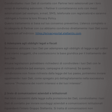
Condividiamo i tuoi Dati di contatto con Partner terzi selezionati per i loro
scopi di marketing autonomi. I Partner ti contatteranno solo con mezzi
automatizzati (ad esempio, e-mail, SMS, telefonate con registratore) e saranno
obbligati a fornire la loro Privacy Policy.
Questo trattamento si basa sul tuo consenso preventivo. L'elenco completo o
le categorie di Partner con cui abbiamo condiviso direttamente i tuoi Dati sono
disponibili all'indirizzo:
https://privacyportal.stellantis.com
.
i) Adempiere agli obblighi legali e fiscali
Potremmo utilizzare i tuoi Dati per adempiere agli obblighi di legge e agli ordini
a cui siamo soggetti, che costituiscono la base giuridica per il trattamento dei
tuoi Dati.
Alcune legislazioni potrebbero richiederci di condividere i tuoi Dati con le
autorità pubbliche (ad esempio, campagne di richiamo). Se questa
condivisione non fosse richiesta dalla legge del tuo paese, potremmo inviare
ugualmente i tuoi Dati, come spiegato più dettagliatamente nella successiva
sezione "Protezione dei nostri interessi e dei tuoi interessi".
j) Invio di comunicazioni aziendali e istituzionali
Nei limiti consentiti dalla legge sulla protezione dei Dati, condividiamo i tuoi
Dati di contatto per inviare sondaggi aziendali e comunicazioni istituzionali
riguardanti l’intero Gruppo Stellantis. Si tratta di comunicazioni non