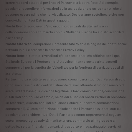
creare rapporti statistici per i nostri Partner e la Nostra Rete. Ad esempio,
possiamo raccogliere informazioni sulla tua posizione o sui contenuti che ti
possono essere utili e che hai visualizzato. Desideriamo sottolineare che non
condividiamo i tuoi Dati in questi rapporti.
Nostri Eventi
: sono eventi/showroom organizzati da Stellantis o in
collaborazione con altri marchi con cui Stellantis Europe ha siglato accordi di
partnership.
Nostro Sito Web
: comprende il presente Sito Web e le pagine dei nostri social
network in cui è presente la presente Privacy Policy.
Nostra Rete
: si tratta di rivenditori e/o concessionari e/o officine con i quali
Stellantis Europe e i Produttori di Autoveicoli hanno sottoscritto accordi
commerciali per la vendita dei Veicoli e/o per la fornitura di servizi/prodotti di
assistenza.
Partner
: indica entità terze che possono comunicarci i tuoi Dati Personali solo
dopo averci assicurato contrattualmente di aver ottenuto il tuo consenso o di
avere un'altra base giuridica che legittima la loro comunicazione/condivisione
di tali Dati con noi (ad esempio, se chiedi a uno dei nostri Partner di prenotare
un test drive, quando acquisti e quando richiedi di ricevere comunicazioni
commerciali). Questa definizione include anche i Partner selezionati con cui
possiamo condividere i tuoi Dati. I Partner possono appartenere ai seguenti
settori merceologici: attività manifatturiere, commercio all'ingrosso e al
dettaglio, servizi finanziari, bancari, di trasporto e magazzinaggio, servizi di