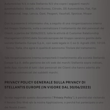
Automobiles N.V, è nata Stellantis N.V che copre i seguenti marchi
automobilistici: Abarth, Alfa Romeo, Citroën, DS Automobiles, Fiat, Fiat
Professional, Jeep, Lancia, Opel, Peugeot, Vauxhall, Spoticar, Mopar.
Con la presente ti informiamo che, a seguito di una riorganizzazione interna
del Gruppo Stellantis, volta a centralizzare il trattamento dei dati personali dei
Clienti, a partire dal 30/06/2023, tutte le attività di Customer Relationship
Management (CRM) delle Società europee del Gruppo saranno gestite dalla
società Stellantis Europe S.p.A., con sede legale in C.so G. Agnelli 200, 10135
- Torino, Italia, che agirà in qualità di autonomo Titolare del trattamento.
Tale riorganizzazione interna comporterà il trasferimento alla società Stellantis
Europe S.p.A. della gestione dei siti web dei marchi Stellantis sopra indicati,
delle App, nonché di tutti i dati personali dei Clienti che hanno aderito alle
iniziative commerciali dei suddetti marchi.
PRIVACY POLICY GENERALE SULLA PRIVACY DI
STELLANTIS EUROPE (IN VIGORE DAL 30/06/2023)
Se stai leggendo questo documento ("
Privacy Policy
"), è perché stai visitando
il Nostro Sito Web e/o la nostra Applicazione, o perché hai partecipato a uno
dei Nostri Eventi.