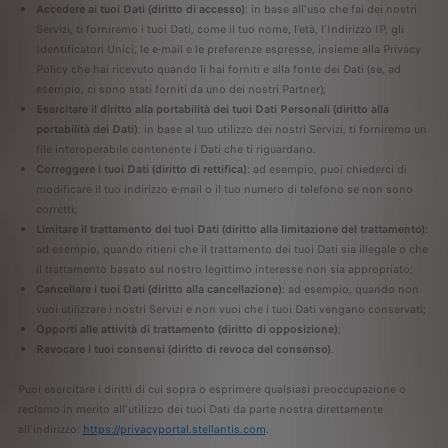
Accedere ai tuoi Dati (diritto di accesso)
: in base all'uso che fai dei nostri
Servizi, ti forniremo i tuoi Dati, come il tuo nome, l'età, l'Indirizzo IP, gli
Identificatori Unici, le e-mail e le preferenze espresse, insieme alla Privacy
Policy che hai ricevuto quando li hai forniti e alla fonte dei Dati (se, ad
esempio, ci sono stati forniti da uno dei nostri Partner);
Esercitare il diritto alla portabilità dei tuoi Dati Personali (diritto alla
portabilità dei Dati)
: in base al tuo utilizzo dei nostri Servizi, ti forniremo un
file interoperabile contenente i Dati che ti riguardano.
Correggere i tuoi Dati (diritto di rettifica)
: ad esempio, puoi chiederci di
modificare il tuo indirizzo e-mail o il tuo numero di telefono se non sono
corretti;
Limitare il trattamento dei tuoi Dati (diritto alla limitazione del trattamento)
:
ad esempio, quando ritieni che il trattamento dei tuoi Dati sia illegale o che
il trattamento basato sul nostro legittimo interesse non sia appropriato;
Cancellare i tuoi Dati (diritto alla cancellazione)
: ad esempio, quando non
vuoi utilizzare i nostri Servizi e non vuoi che i tuoi Dati vengano conservati;
Opporti alle attività di trattamento (diritto di opposizione)
;
Revocare i tuoi consensi (diritto di revoca del consenso)
.
Puoi esercitare i diritti di cui sopra o esprimere qualsiasi preoccupazione o
reclamo in merito all'utilizzo dei tuoi Dati da parte nostra direttamente
all'indirizzo:
https://privacyportal.stellantis.com
.