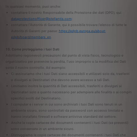
In qualsiasi momento, puoi anche:
contattare il nostro Responsabile della Protezione dei dati (DPO), qui:
dataprotectionofficer@stellantis.com
;
contattare l'Autorità di Garante, qui è possibile trovare l'elenco di tutte le
Autorità di Garanti per paese:
https://edpb.europa.eu/about-
edpb/board/members_en
.
10. Come proteggiamo i tuoi Dati
Adottiamo ragionevoli precauzioni dal punto di vista fisico, tecnologico e
organizzativo per prevenire la perdita, l’uso improprio o la modifica dei Dati
sotto il nostro controllo. Ad esempio:
Ci assicuriamo che i tuoi Dati siano accessibili e utilizzati solo da, trasferiti
o divulgati ai Destinatari che devono avere accesso a tali Dati.
Limitiamo inoltre la quantità di Dati accessibili, trasferiti o divulgati ai
Destinatari solo a quanto necessario per adempiere alle finalità o ai compiti
specifici svolti dal Destinatario.
I computer e i server in cui sono archiviati i tuoi Dati sono tenuti in un
ambiente sicuro, sono controllati da password con accesso limitato e
hanno installato firewall e software antivirus standard del settore.
Anche le copie cartacee dei documenti contenenti i tuoi Dati (se presenti)
sono conservate in un ambiente sicuro.
Distruggiamo le copie cartacee dei documenti contenenti i tuoi Dati che