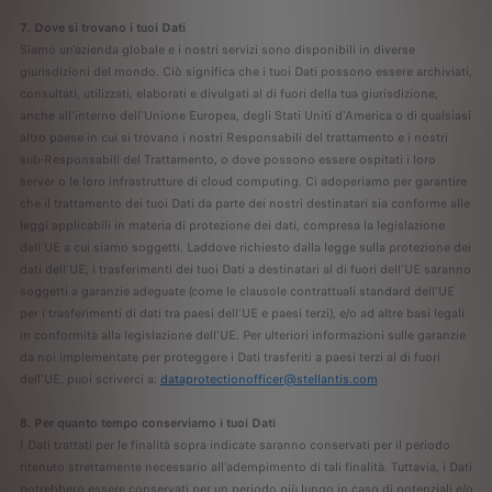
7. Dove si trovano i tuoi Dati
Siamo un'azienda globale e i nostri servizi sono disponibili in diverse
giurisdizioni del mondo. Ciò significa che i tuoi Dati possono essere archiviati,
consultati, utilizzati, elaborati e divulgati al di fuori della tua giurisdizione,
anche all'interno dell'Unione Europea, degli Stati Uniti d'America o di qualsiasi
altro paese in cui si trovano i nostri Responsabili del trattamento e i nostri
sub-Responsabili del Trattamento, o dove possono essere ospitati i loro
server o le loro infrastrutture di cloud computing. Ci adoperiamo per garantire
che il trattamento dei tuoi Dati da parte dei nostri destinatari sia conforme alle
leggi applicabili in materia di protezione dei dati, compresa la legislazione
dell'UE a cui siamo soggetti. Laddove richiesto dalla legge sulla protezione dei
dati dell'UE, i trasferimenti dei tuoi Dati a destinatari al di fuori dell'UE saranno
soggetti a garanzie adeguate (come le clausole contrattuali standard dell'UE
per i trasferimenti di dati tra paesi dell'UE e paesi terzi), e/o ad altre basi legali
in conformità alla legislazione dell'UE. Per ulteriori informazioni sulle garanzie
da noi implementate per proteggere i Dati trasferiti a paesi terzi al di fuori
dell'UE, puoi scriverci a:
dataprotectionofficer@stellantis.com
8. Per quanto tempo conserviamo i tuoi Dati
I Dati trattati per le finalità sopra indicate saranno conservati per il periodo
ritenuto strettamente necessario all'adempimento di tali finalità. Tuttavia, i Dati
potrebbero essere conservati per un periodo più lungo in caso di potenziali e/o