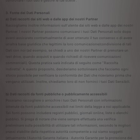
controllare i tuoi dati e gestire le tue scelte".
3. Fonte dei Dati Personali
a) Dati raccolti dai siti web e dalle app dei nostri Partner
Raccogliamo inoltre informazioni sull'utente dai siti web e dalle app dei nostri
Partner. I nostri Partner possono comunicarci i tuoi Dati Personali solo dopo
averci assicurato contrattualmente di aver ottenuto il tuo consenso o di avere
un'altra base giuridica che legittimi la loro comunicazione/condivisione di tali
Dati con noi (ad esempio, se chiedi a uno dei nostri Partner di prenotare un
test drive, quando acquisti e quando richiedi di ricevere comunicazioni
commerciali). Questa pratica sarà indicata di seguito come "Raccolta
Indiretta". A questo proposito, desideriamo sottolineare che facciamo ogni
sforzo possibile per verificare la conformità dei Dati che riceviamo prima che
vengano utilizzati. Inoltre, chiediamo loro di non fornirci i tuoi Dati Sensibili.
b) Dati raccolti da fonti pubbliche o pubblicamente accessibili
Possiamo raccogliere o arricchire i tuoi Dati Personali con informazioni
ottenute da fonti pubbliche accessibili nei limiti della legge a noi applicabile.
Tali fonti possono includere registri pubblici, giornali online, liste o elenchi
pubblici. Si prega di notare che viene sempre effettuata una verifica
preliminare sulla possibilità di utilizzare tali informazioni, secondo le migliori
prassi stabilite dalla rispettiva autorità competente a cui siamo soggetti
(attualmente l'Autorità Garante italiana - Autorità Garante per la protezione dei