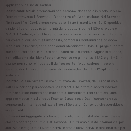
applicazioni dei nostri Partner.
Identificatori Unici
: informazioni che possono identificare in modo univoco
l'utente attraverso il Browser, il Dispositivo e/o l'Applicazione. Nel Browser,
l'Indirizzo IP e i Cookie sono considerati Identificatori Unici. Sul Dispositivo,
gli identificatori pubblicitari forniti dai produttori, come l'IDFA di Apple e
l'AAIG di Android, che utilizziamo per analizzare e migliorare i nostri Servizi e
per creare nuovi Servizi e funzionalità, compresi i Contenuti che possono
essere utili all'Utente, sono considerati Identificatori Unici. Si prega di notare
che per questi scopi e in linea con i pareri delle autorità di vigilanza europee,
non utilizziamo altri identificatori univoci come gli indirizzi MAC e gli IMEI in
quanto non sono reimpostabili dall'utente. Per l'Applicazione, invece, gli
Identificatori Unici sono considerati il codice che identifica l'Applicazione
installata.
Indirizzo IP
: è un numero univoco utilizzato dal Browser, dal Dispositivo e
dall'Applicazione per connettersi a Internet. Il fornitore di servizi Internet
fornisce questo numero che consente di identificare il fornitore e/o l'area
approssimativa in cui si trova l'utente. Senza questi Dati, l'utente non puoi
connettersi a Internet e utilizzare i nostri Servizi o i Contenuti che potrebbero
essergli utili.
Informazioni Aggregate
: si riferiscono a informazioni statistiche sull'utente
che non contengono i tuoi Dati Personali. Utilizziamo queste informazioni per
analizzare e migliorare i Nostri Servizi e creare nuovi Servizi e funzionalità e per