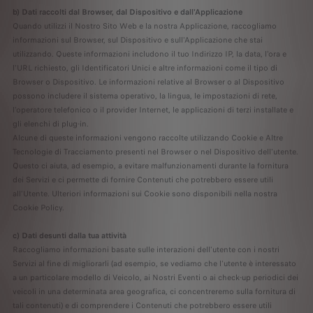
b) Dati raccolti dal Browser, dal Dispositivo e dall'Applicazione
Quando utilizzi il Nostro Sito Web e la nostra Applicazione, raccogliamo
informazioni sul Browser, sul Dispositivo e sull'Applicazione che stai
utilizzando. Queste informazioni includono il tuo Indirizzo IP, la data, l'ora e
l'URL richiesto, gli Identificatori Unici e altre informazioni come il tipo di
Browser o Dispositivo. Le informazioni relative al Browser o al Dispositivo
possono includere il sistema operativo, la lingua, le impostazioni di rete,
l'operatore telefonico o il provider Internet, le applicazioni di terzi installate e
gli elenchi di plug-in.
Alcune di queste informazioni vengono raccolte utilizzando Cookie e Altre
Tecnologie di Tracciamento presenti nel Browser o nel Dispositivo dell'utente.
Questo ci aiuta, ad esempio, a evitare malfunzionamenti durante la fornitura
dei Servizi e ci permette di fornire Contenuti che potrebbero essere utili
all’Utente. Ulteriori informazioni sui Cookie sono disponibili nella nostra
Cookie Policy.
c) Dati desunti dalla tua attività
Raccogliamo informazioni basate sulle interazioni dell'utente con i nostri
Servizi al fine di migliorarli (ad esempio, se vediamo che l'utente è interessato
a un particolare modello di Veicolo, ai Nostri Eventi o ai check-up periodici dei
veicoli in una determinata area geografica, ci concentreremo sulla fornitura di
tali contenuti) e di comprendere i Contenuti che potrebbero essere utili