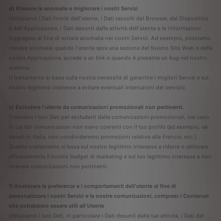
d) Rilevare le anomalie e migliorare i nostri Servizi
Utilizziamo i Dati forniti dall'utente, i Dati raccolti dal Browser, dal Dispositivo
e dall'Applicazione, i Dati desunti dalle attività dell'utente e le Informazioni
Aggregate al fine di evitare anomalie nei nostri Servizi. Ad esempio, possiamo
rilevare anomalie quando l'utente apre una sezione del Nostro Sito Web e della
nostra Applicazione, accede a un link o quando è presente un bug nel nostro
sistema.
Il trattamento si basa sulla nostra necessità di garantire i migliori Servizi e sul
nostro legittimo interesse a evitare eventuali interruzioni del servizio.
e) Escludere l'utente da comunicazioni promozionali non pertinenti.
Trattiamo i tuoi Dati per escluderti dalle comunicazioni promozionali, nel caso
in cui tali comunicazioni non siano coerenti con il tuo profilo (ad esempio, se
risiedi in Italia, non condivideremo promozioni relative alla Francia, ecc.)
Questo trattamento si basa sul nostro legittimo interesse a ridurre o utilizzare
efficacemente il nostro budget di marketing e sul tuo legittimo interesse a non
ricevere comunicazioni non pertinenti.
f) Analizzare le preferenze e i comportamenti dell'utente al fine di
personalizzare i nostri Servizi e le nostre comunicazioni, compresi i Contenuti
che potrebbero essere utili all'Utente
Utilizziamo i tuoi Dati, in particolare i Dati desunti dalle tue attività, i Dati del