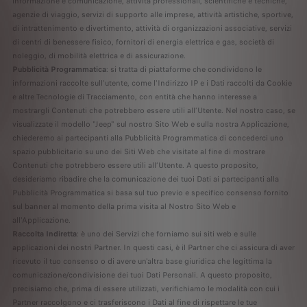
informazione e comunicazione, attività professionali, scientifiche e tecniche,
agenzie di viaggio, servizi di supporto alle imprese, attività artistiche, sportive,
di intrattenimento e divertimento, attività di organizzazioni associative, servizi
di centri di benessere fisico, fornitori di energia elettrica e gas, società di
noleggio, di mobilità elettrica e di assicurazione.
Pubblicità Programmatica
: si tratta di piattaforme che condividono le
informazioni raccolte sull'utente, come l'Indirizzo IP e i Dati raccolti da Cookie
e altre Tecnologie di Tracciamento, con entità che hanno interesse a
mostrargli Contenuti che potrebbero essere utili all’Utente. Nel nostro caso, se
visualizzate il modello "Jeep" sul nostro Sito Web e sulla nostra Applicazione,
chiederemo ai partecipanti alla Pubblicità Programmatica di concederci uno
spazio pubblicitario su uno dei Siti Web che visitate al fine di mostrare
Contenuti che potrebbero essere utili all’Utente. A questo proposito,
desideriamo ribadire che la comunicazione dei tuoi Dati ai partecipanti alla
Pubblicità Programmatica si basa sul tuo previo e specifico consenso fornito
sul banner al momento della prima visita al Nostro Sito Web e
all'Applicazione.
Raccolta Indiretta
: è uno dei Servizi che forniamo sui siti web e sulle
applicazioni dei nostri Partner. In questi casi, è il Partner che ci assicura di aver
ricevuto il tuo consenso o di avere un'altra base giuridica che legittima la
comunicazione/condivisione dei tuoi Dati Personali. A questo proposito,
precisiamo che, prima di essere utilizzati, verifichiamo le modalità con cui i
Partner raccolgono e ci trasferiscono i Dati al fine di rispettare le tue