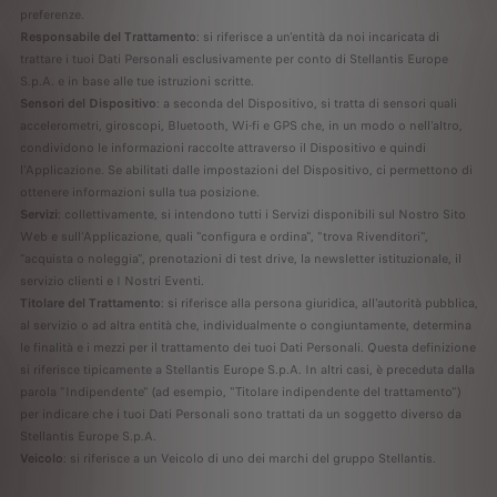
preferenze.
Responsabile del Trattamento
: si riferisce a un'entità da noi incaricata di
trattare i tuoi Dati Personali esclusivamente per conto di Stellantis Europe
S.p.A. e in base alle tue istruzioni scritte.
Sensori del Dispositivo
: a seconda del Dispositivo, si tratta di sensori quali
accelerometri, giroscopi, Bluetooth, Wi-fi e GPS che, in un modo o nell'altro,
condividono le informazioni raccolte attraverso il Dispositivo e quindi
l'Applicazione. Se abilitati dalle impostazioni del Dispositivo, ci permettono di
ottenere informazioni sulla tua posizione.
Servizi
: collettivamente, si intendono tutti i Servizi disponibili sul Nostro Sito
Web e sull'Applicazione, quali "configura e ordina", "trova Rivenditori",
"acquista o noleggia", prenotazioni di test drive, la newsletter istituzionale, il
servizio clienti e I Nostri Eventi.
Titolare del Trattamento
: si riferisce alla persona giuridica, all'autorità pubblica,
al servizio o ad altra entità che, individualmente o congiuntamente, determina
le finalità e i mezzi per il trattamento dei tuoi Dati Personali. Questa definizione
si riferisce tipicamente a Stellantis Europe S.p.A. In altri casi, è preceduta dalla
parola "Indipendente" (ad esempio, "Titolare indipendente del trattamento")
per indicare che i tuoi Dati Personali sono trattati da un soggetto diverso da
Stellantis Europe S.p.A.
Veicolo
: si riferisce a un Veicolo di uno dei marchi del gruppo Stellantis.