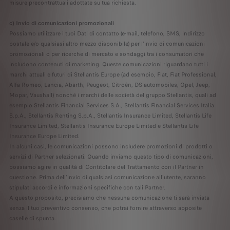
misure precontrattuali adottate su tua richiesta.
c) Invio di comunicazioni promozionali
Possiamo utilizzare i tuoi Dati di contatto (e-mail, telefono, SMS, indirizzo
postale e/o qualsiasi altro mezzo disponibile) per l'invio di comunicazioni
promozionali o per ricerche di mercato e sondaggi tra i consumatori che
includono contenuti di marketing. Queste comunicazioni riguardano tutti i
marchi attuali e futuri di Stellantis Europe (ad esempio, Fiat, Fiat Professional,
Alfa Romeo, Lancia, Abarth, Peugeot, Citroên, DS automobiles, Opel, Jeep,
Mopar, Vauxhall) nonché i marchi delle società del gruppo Stellantis, quali ad
esempio Stellantis Financial Services S.A., Stellantis Financial Services Italia
S.p.A., Stellantis Renting S.p.A., Stellantis Insurance Limited, Stellantis Life
Insurance Limited, Stellantis Insurance Europe Limited e Stellantis Life
Insurance Europe Limited.
In alcuni casi, le comunicazioni possono includere promozioni di prodotti o
servizi di Partner selezionati. Quando inviamo questo tipo di comunicazioni,
possiamo agire in qualità di Contitolare del Trattamento con il Partner in
questione. Prima dell'invio di qualsiasi comunicazione all'utente, saranno
stipulati accordi e informazioni specifiche con tali Partner.
A questo proposito, precisiamo che nessuna comunicazione ti sarà inviata
senza il tuo preventivo consenso, che potrai fornire attraverso apposite
caselle di spunta.