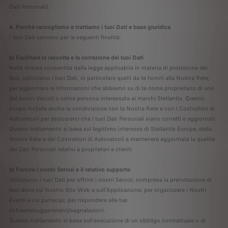
Dati Personali).
4. Perché raccogliamo e trattiamo i tuoi Dati e base giuridica
I tuoi Dati servono per le seguenti finalità:
a) Facilitare la raccolta e la correzione dei tuoi Dati
Nella misura consentita dalla legge applicabile in materia di protezione dei
dati, utilizziamo i tuoi Dati, in particolare quelli da te forniti alla Nostra Rete,
per aggiornare le informazioni che abbiamo su di te come proprietario di uno
dei nostri Veicoli o come persona interessata ai marchi Stellantis. Questo
scopo include anche la condivisione con la Nostra Rete e con i Costruttori di
Autoveicoli per assicurarci che i tuoi Dati Personali siano corretti e aggiornati.
Questo trattamento si basa sul legittimo interesse di Stellantis Europe, della
Nostra Rete e dei Costruttori di Autoveicoli a mantenere aggiornata la qualità
dei Dati Personali relativi a proprietari e clienti.
b) Fornire i nostri Servizi e il relativo supporto
Utilizziamo i tuoi Dati per offrirti i nostri Servizi, compresa la prenotazione di
test drive sul Nostro Sito Web e sull'Applicazione; per organizzare i Nostri
Eventi a cui partecipi; per rispondere alle tue
richieste/suggerimenti/segnalazioni.
Questo trattamento si basa sull'esecuzione di un obbligo contrattuale o di