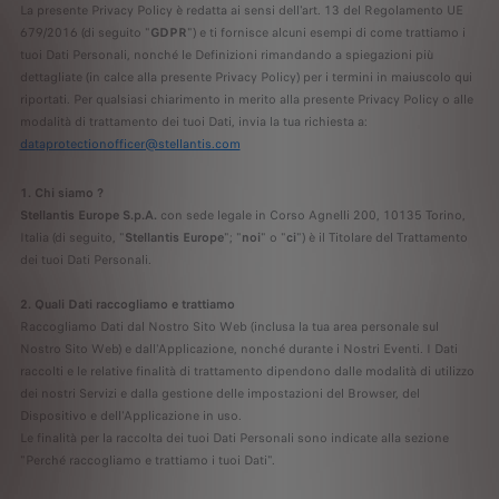
La presente Privacy Policy è redatta ai sensi dell'art. 13 del Regolamento UE
679/2016 (di seguito "
GDPR
") e ti fornisce alcuni esempi di come trattiamo i
tuoi Dati Personali, nonché le Definizioni rimandando a spiegazioni più
dettagliate (in calce alla presente Privacy Policy) per i termini in maiuscolo qui
riportati. Per qualsiasi chiarimento in merito alla presente Privacy Policy o alle
modalità di trattamento dei tuoi Dati, invia la tua richiesta a:
dataprotectionofficer@stellantis.com
1. Chi siamo ?
Stellantis Europe S.p.A.
con sede legale in Corso Agnelli 200, 10135 Torino,
Italia (di seguito, "
Stellantis Europe
"; "
noi
" o "
ci
") è il Titolare del Trattamento
dei tuoi Dati Personali.
2. Quali Dati raccogliamo e trattiamo
Raccogliamo Dati dal Nostro Sito Web (inclusa la tua area personale sul
Nostro Sito Web) e dall'Applicazione, nonché durante i Nostri Eventi. I Dati
raccolti e le relative finalità di trattamento dipendono dalle modalità di utilizzo
dei nostri Servizi e dalla gestione delle impostazioni del Browser, del
Dispositivo e dell'Applicazione in uso.
Le finalità per la raccolta dei tuoi Dati Personali sono indicate alla sezione
"Perché raccogliamo e trattiamo i tuoi Dati".