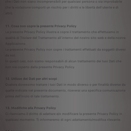
che i Dati non siano incomprensibili per qualsiasi persona o sia improbabile
che la violazione comporti un rischio per i diritti e le libertà dell'utente e di
altri).
11. Cosa non copre la presente Privacy Policy
La presente Privacy Policy illustra e copre il trattamento che effettuiamo in
qualità di Titolare del Trattamento all'interno del nostro sito web e della nostra
Applicazione.
La presente Privacy Policy non copre i trattamenti effettuati da soggetti diversi
da noi.
In questi casi, non siamo responsabili di alcun trattamento dei tuoi Dati che
non sia coperto dalla presente Privacy Policy.
12. Utilizzo dei Dati per altri scopi
Qualora dovessimo trattare i tuoi Dati in modo diverso o per finalità diverse da
quelle indicate nel presente documento, riceverai una specifica comunicazione
prima dell'inizio di tale trattamento.
13. Modifiche alla Privacy Policy
Ci riserviamo il diritto di adattare e/o modificare la presente Privacy Policy in
qualsiasi momento. Ti informeremo di ogni adattamento/modifica rilevante.