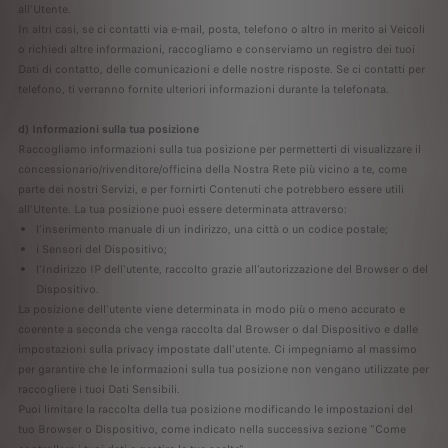
all'Utente.
In altri casi, se ci contatti via e-mail, posta, telefono o altro in merito ai Veicoli
o richiedi altre informazioni, raccogliamo e conserviamo un registro dei tuoi
Dati di contatto, delle comunicazioni e delle nostre risposte. Se ci contatti per
telefono, ti verranno fornite ulteriori informazioni durante la telefonata.
d) Informazioni sulla tua posizione
Raccogliamo informazioni sulla tua posizione per permetterti di visualizzare il
concessionario/rivenditore/officina della Nostra Rete più vicino a te, come
parte dei nostri Servizi, e per fornirti Contenuti che potrebbero essere utili
all’Utente. La tua posizione puoi essere determinata attraverso:
l’inserimento manuale di un indirizzo, una città o un codice postale;
i Sensori del Dispositivo;
l'Indirizzo IP dell'utente, raccolto grazie all'autorizzazione del Browser o del
Dispositivo.
La posizione dell'utente viene determinata in modo più o meno accurato e
coerente a seconda che venga raccolta dal Browser o dal Dispositivo e dalle
impostazioni sulla privacy impostate dall'utente. Ci impegniamo al massimo
per garantire che le informazioni sulla tua posizione non vengano utilizzate per
raccogliere i tuoi Dati Sensibili.
Puoi limitare la raccolta della tua posizione modificando le impostazioni del
tuo Browser o Dispositivo, come indicato nella successiva sezione "Come