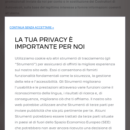
promozionali inviate da noi per conto o in sostituzione dei Costruttori di
Autoveicoli, sulla base del legittimo interesse a fornire informazioni coerenti
all’utente.
k) Tutela dei nostri interessi e dei tuoi interessi
CONTINUA SENZA ACCETTARE →
Nella misura consentita dalla legge applicabile in materia di protezione dei
Dati, potremmo dover utilizzare i tuoi Dati per individuare, prevenire e
LA TUA PRIVACY È
rispondere a comportamenti fraudolenti e illegali o attività che potrebbero
IMPORTANTE PER NOI
compromettere la sicurezza dei nostri Servizi e del Nostro Sito web e
Applicazione. Ciò potrebbe verificarsi quando l'utente utilizza la nostra
Utilizziamo cookie e/o altri strumenti di tracciamento (gli
Applicazione in modi diversi da quelli consentiti, al fine di verificare la
“Strumenti”) per assicurarci di offrirti la migliore esperienza
cosiddetta Raccolta Indiretta, o in caso di comportamento inappropriato ai
sul nostro sito web. Essi ci consentono di fornirti
Nostri Eventi. Tali finalità comprendono anche verifiche e valutazioni delle
funzionalità fondamentali come la sicurezza, la gestione
nostre operazioni commerciali, dei controlli di sicurezza, dei controlli
della rete e l'accessibilità. Gli Strumenti migliorano
finanziari, dei registri e del programma di gestione delle informazioni, e in ogni
l'usabilità e le prestazioni attraverso varie funzioni come il
altro modo relativo all'amministrazione delle nostre attività generali, della
riconoscimento della lingua, i risultati di ricerca e, di
contabilità, della tenuta dei registri e delle funzioni legali.
conseguenza, migliorano ciò che ti offriamo. Il nostro sito
Tali finalità si basano sul nostro legittimo interesse a salvaguardare i nostri
web potrebbe utilizzare anche Strumenti di terze parti per
interessi e a proteggere i nostri clienti, compreso l'utente.
inviare pubblicità che sia più pertinente per te. Alcuni
Strumenti potrebbero essere trattati da terze parti situate
5. Come utilizziamo i tuoi Dati (modalità di trattamento)
in paesi al di fuori dello Spazio Economico Europeo (SEE)
I Dati raccolti per le finalità sopra indicate sono trattati sia manualmente che
che potrebbero non aver ancora ricevuto una decisione di