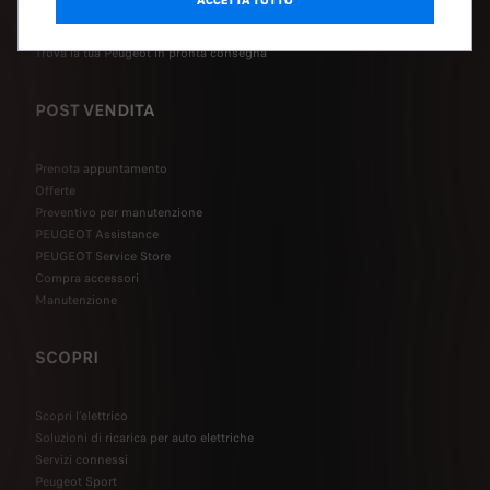
ACCETTA TUTTO
Valuta il tuo usato
Prenota un test drive
Trova la tua Peugeot in pronta consegna
POST VENDITA
Prenota appuntamento
Offerte
Preventivo per manutenzione
PEUGEOT Assistance
PEUGEOT Service Store
Compra accessori
Manutenzione
SCOPRI
Scopri l’elettrico
Soluzioni di ricarica per auto elettriche
Servizi connessi
Peugeot Sport