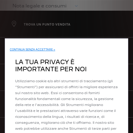
Nota legale e consumi
TROVA UN PUNTO VENDITA
CONTINUA SENZA ACCETTARE →
MY PEUGEOT
LA TUA PRIVACY È
IMPORTANTE PER NOI
VALUTA IL TUO USATO
Utilizziamo cookie e/o altri strumenti di tracciamento (gli
“Strumenti”) per assicurarci di offrirti la migliore esperienza
sul nostro sito web. Essi ci consentono di fornirti
funzionalità fondamentali come la sicurezza, la gestione
CONTATTI
della rete e l'accessibilità. Gli Strumenti migliorano
l'usabilità e le prestazioni attraverso varie funzioni come il
riconoscimento della lingua, i risultati di ricerca e, di
conseguenza, migliorano ciò che ti offriamo. Il nostro sito
web potrebbe utilizzare anche Strumenti di terze parti per