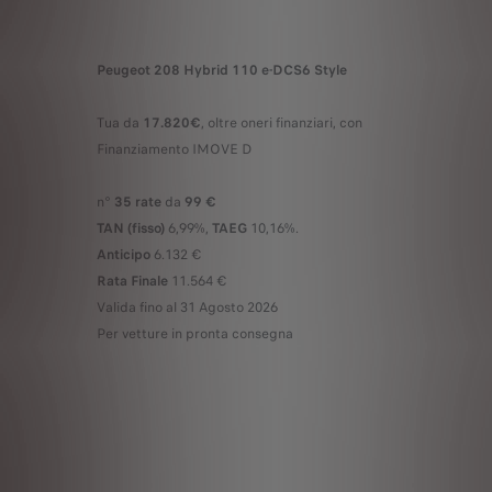
Peugeot 208 Hybrid 110 e-DCS6 Style
Tua da
17.820€
, oltre oneri finanziari, con
Finanziamento IMOVE D
n°
35 rate
da
99 €
TAN (fisso)
6,99%,
TAEG
10,16%.
Anticipo
6.132 €
Rata Finale
11.564 €
Valida fino al 31 Agosto 2026
Per vetture in pronta consegna