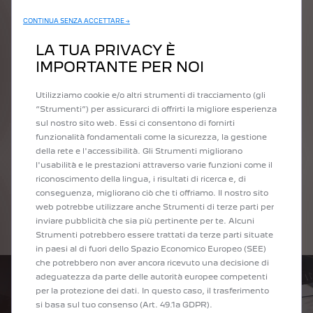
CONTINUA SENZA ACCETTARE →
LA TUA PRIVACY È
LE NOSTRE OFFERTE
IMPORTANTE PER NOI
DI NOLEGGIO A
Utilizziamo cookie e/o altri strumenti di tracciamento (gli
“Strumenti”) per assicurarci di offrirti la migliore esperienza
LUNGO TERMINE
sul nostro sito web. Essi ci consentono di fornirti
funzionalità fondamentali come la sicurezza, la gestione
della rete e l'accessibilità. Gli Strumenti migliorano
PENSATO PER I PROFESSIONISTI: LEASYS
l'usabilità e le prestazioni attraverso varie funzioni come il
riconoscimento della lingua, i risultati di ricerca e, di
conseguenza, migliorano ciò che ti offriamo. Il nostro sito
web potrebbe utilizzare anche Strumenti di terze parti per
inviare pubblicità che sia più pertinente per te. Alcuni
SCOPRI LE NOSTRE OFFERTE
Strumenti potrebbero essere trattati da terze parti situate
in paesi al di fuori dello Spazio Economico Europeo (SEE)
che potrebbero non aver ancora ricevuto una decisione di
adeguatezza da parte delle autorità europee competenti
per la protezione dei dati. In questo caso, il trasferimento
si basa sul tuo consenso (Art. 49.1a GDPR).