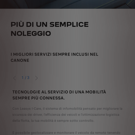
PIÙ DI UN SEMPLICE
NOLEGGIO
I MIGLIORI SERVIZI SEMPRE INCLUSI NEL
CANONE
1
/
3
PRECEDENTE
SUCCESSIVO
TECNOLOGIE AL SERVIZIO DI UNA MOBILITÀ
ASS
SEMPRE PIÙ CONNESSA.
I cen
e
Con Leasys I-Care, il sistema di infomobilità pensato per migliorare la
ottim
sicurezza dei driver, l'efficienza dei veicoli e l'ottimizzazione logistica
serviz
della flotta, la tua mobilità è sempre sotto controllo.
manut
veico
E possibile geolocalizzare e monitorare il veicolo da remoto tenendo