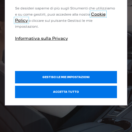
Se desideri saperne di più sugli Strumenti che utilizziamo
Cookie
e su come gestirli, puoi accedere alla nostra
Policy
o cliccare sul pulsante Gestisci le mie
impostazioni.
Informativa sulla Privacy
GESTISCI LE MIE IMPOSTAZIONI
ACCETTA TUTTO