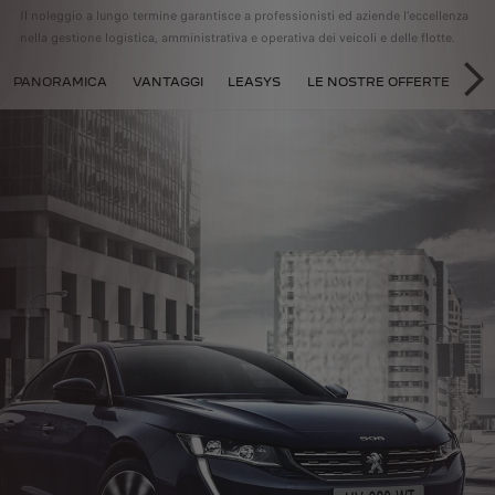
Il noleggio a lungo termine garantisce a professionisti ed aziende l’eccellenza
nella gestione logistica,
amministrativa e operativa dei veicoli e delle flotte.
UNGO TERMINE
PANORAMICA
VANTAGGI
LEASYS
LE NOSTRE OFFERTE
SU
SE