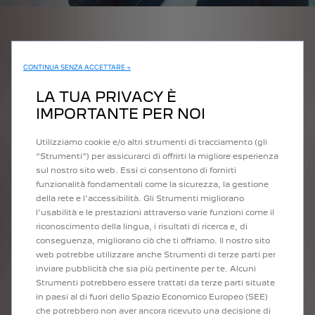
CONNETTIVITÀ
TECNOLOGIA
CONTINUA SENZA ACCETTARE →
LA TUA PRIVACY È
rica
L'applicazione MyPeugeot ti permette di gestire, in completa
Le nostre t
IMPORTANTE PER NOI
autonomia e a distanza, la ricarica del proprio veicolo elettrico
del veicolo 
su base giornaliera:
Utilizziamo cookie e/o altri strumenti di tracciamento (gli
entare
Frenata 
“Strumenti”) per assicurarci di offrirti la migliore esperienza
Monitoraggio in tempo reale dei consumi
la frena
sul nostro sito web. Essi ci consentono di fornirti
decelera
funzionalità fondamentali come la sicurezza, la gestione
Programmazione a distanza della ricarica e monitoraggio
della rete e l'accessibilità. Gli Strumenti migliorano
 di
del suo avanzamento dall'applicazione
Planner 
l'usabilità e le prestazioni attraverso varie funzioni come il
carica de
riconoscimento della lingua, i risultati di ricerca e, di
Individuazione di una stazione di ricarica nelle vicinanze
conseguenza, migliorano ciò che ti offriamo. Il nostro sito
con l'app Free2move Charge
web potrebbe utilizzare anche Strumenti di terze parti per
inviare pubblicità che sia più pertinente per te. Alcuni
Strumenti potrebbero essere trattati da terze parti situate
Scopri di più
in paesi al di fuori dello Spazio Economico Europeo (SEE)
che potrebbero non aver ancora ricevuto una decisione di