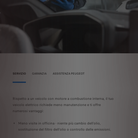
SERVIZIO
GARANZIA
ASSISTENZA PEUGEOT
Rispetto a un veicolo con motore a combustione interna, il tuo
Per la tua tr
veicolo elettrico richiede meno manutenzione e ti offre
garantita p
numerosi vantaggi:
del 70%.
ostra
Meno visite in officina - niente più cambio dell'olio,
Per tutto qu
sostituzione del filtro dell'olio o controllo delle emissioni.
nell'ambito