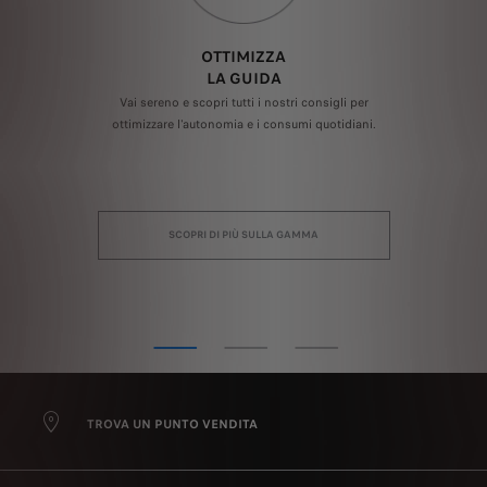
OTTIMIZZA
LA GUIDA
ta
Vai sereno e scopri tutti i nostri consigli per
L'e
in
ottimizzare l'autonomia e i consumi quotidiani.
ri
via
SCOPRI DI PIÙ SULLA GAMMA
TROVA UN PUNTO VENDITA