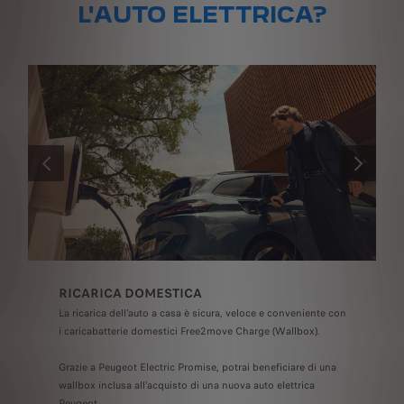
L'AUTO ELETTRICA?
PRECEDENTE
SUCCESSI
RICARICA DOMESTICA
La ricarica dell'auto a casa è sicura, veloce e conveniente con
e 11) e Apple CarPlayTM (dalla versione 14) accessibile tramite Mirrorscreen o sul tel
i caricabatterie domestici Free2move Charge (Wallbox).
Grazie a Peugeot Electric Promise, potrai beneficiare di una
wallbox inclusa all'acquisto di una nuova auto elettrica
Peugeot.