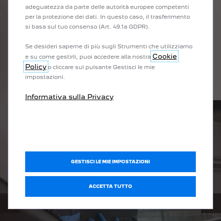
adeguatezza da parte delle autorità europee competenti
per la protezione dei dati. In questo caso, il trasferimento
GUIDARE IN TUTTA
si basa sul tuo consenso (Art. 49.1a GDPR).
TRANQUILLITÀ
Se desideri saperne di più sugli Strumenti che utilizziamo
Cookie
e su come gestirli, puoi accedere alla nostra
Approfitta della grande competenza tecnologica e del supporto
Policy
o cliccare sul pulsante Gestisci le mie
unico firmato PEUGEOT per la manutenzione del tuo veicolo
impostazioni.
elettrico.
Informativa sulla Privacy
GESTISCI LE MIE IMPOSTAZIONI
ACCETTA TUTTO
PRECEDENTE
SUCC