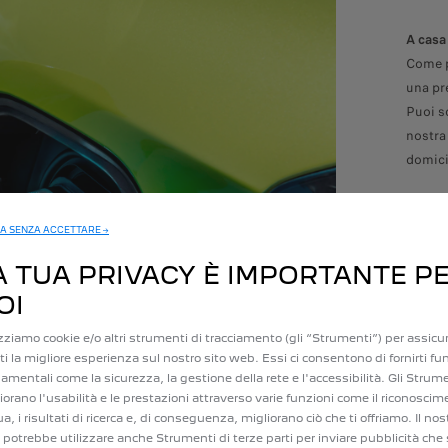
A casa
Come pe
una pr
Puoi sc
nostra
domici
Su str
Hai in
A SENZA ACCETTARE →
acceder
A TUA PRIVACY È IMPORTANTE P
OI
Tutto 
izziamo cookie e/o altri strumenti di tracciamento (gli “Strumenti”) per assicur
irti la migliore esperienza sul nostro sito web. Essi ci consentono di fornirti fu
amentali come la sicurezza, la gestione della rete e l'accessibilità. Gli Strum
iorano l'usabilità e le prestazioni attraverso varie funzioni come il riconoscim
ua, i risultati di ricerca e, di conseguenza, migliorano ciò che ti offriamo. Il nos
potrebbe utilizzare anche Strumenti di terze parti per inviare pubblicità che 