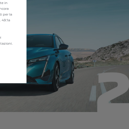
te in
ancora
i per la
. 49.1a
i
tazioni.