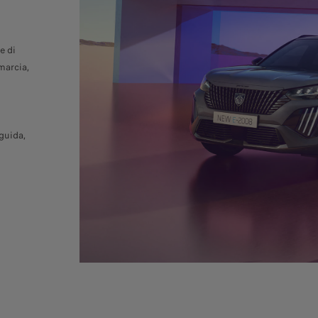
e di
marcia,
guida,