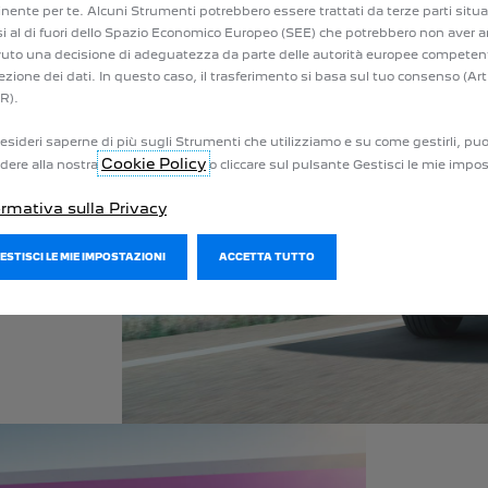
inente per te. Alcuni Strumenti potrebbero essere trattati da terze parti situa
rmette
i al di fuori dello Spazio Economico Europeo (SEE) che potrebbero non aver 
vuto una decisione di adeguatezza da parte delle autorità europee competent
ezione dei dati. In questo caso, il trasferimento si basa sul tuo consenso (Art
R).
o di 50
esideri saperne di più sugli Strumenti che utilizziamo e su come gestirli, puo
 100%
Cookie Policy
dere alla nostra
o cliccare sul pulsante Gestisci le mie impos
ta a
ormativa sulla Privacy
 aiuta
il
GESTISCI LE MIE IMPOSTAZIONI
ACCETTA TUTTO