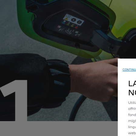
CONTINU
L
N
Util
offr
fond
migl
ling
web 