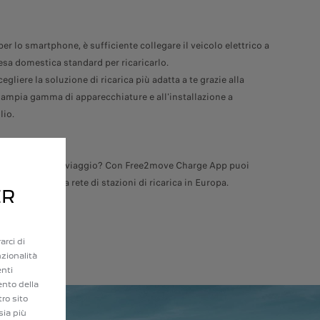
r lo smartphone, è sufficiente collegare il veicolo elettrico a
esa domestica standard per ricaricarlo.
egliere la soluzione di ricarica più adatta a te grazie alla
 ampia gamma di apparecchiature e all'installazione a
lio.
ada
 programma un viaggio? Con Free2move Charge App puoi
e alla più vasta rete di stazioni di ricarica in Europa.
ER
sulla ricarica
arci di
nzionalità
enti
ento della
tro sito
sia più