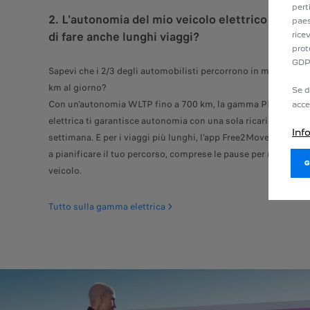
pert
2. L'autonomia del mio veicolo elettrico mi pe
paes
di fare anche lunghi viaggi?
rice
prot
GDP
Sapevi che i 2/3 degli automobilisti percorrono in media men
km al giorno?
Se d
Con un'autonomia WLTP fino a 700 km, la gamma PEUGEOT
acce
elettrica ti garantisce autonomia con una sola ricarica comple
Inf
settimana. E per i viaggi più lunghi, l'app Free2Move Charge ti
a pianificare il tuo percorso, comprese le pause per ricaricare 
veicolo.
Tutto sulla gamma elettrica