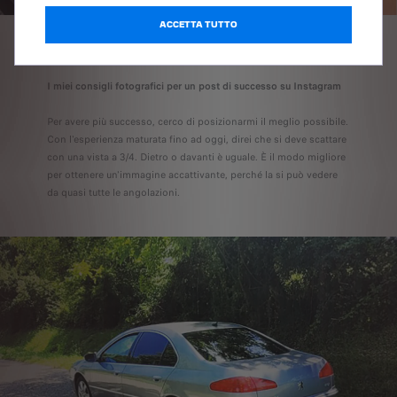
ACCETTA TUTTO
I miei consigli fotografici per un post di successo su Instagram
Per avere più successo, cerco di posizionarmi il meglio possibile.
Con l'esperienza maturata fino ad oggi, direi che si deve scattare
con una vista a 3/4. Dietro o davanti è uguale. È il modo migliore
per ottenere un'immagine accattivante, perché la si può vedere
da quasi tutte le angolazioni.