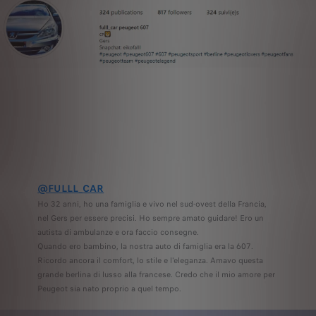
@FULLL_CAR
Ho 32 anni, ho una famiglia e vivo nel sud-ovest della Francia,
nel Gers per essere precisi. Ho sempre amato guidare! Ero un
autista di ambulanze e ora faccio consegne.
Quando ero bambino, la nostra auto di famiglia era la 607.
Ricordo ancora il comfort, lo stile e l'eleganza. Amavo questa
grande berlina di lusso alla francese. Credo che il mio amore per
Peugeot sia nato proprio a quel tempo.