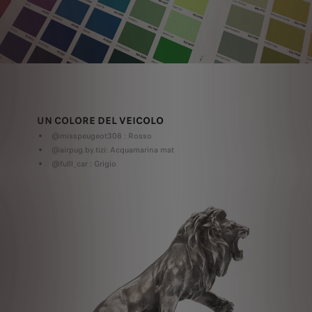
UN COLORE DEL VEICOLO
@misspeugeot308 : Rosso
@airpug.by.tizi: Acquamarina mat
@fulll_car : Grigio