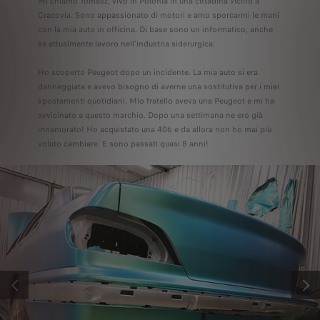
Mi chiamo Tomasz, vivo in Polonia in una cittadina vicino a
Cracovia. Sono appassionato di motori e amo sporcarmi le mani
con la mia auto in officina. Di base sono un informatico, anche
se attualmente lavoro nell'industria siderurgica.
Ho scoperto Peugeot dopo un incidente. La mia auto si era
danneggiata e avevo bisogno di averne una sostitutiva per i miei
spostamenti quotidiani. Mio fratello aveva una Peugeot e mi ha
avvicinato a questo marchio. Dopo una settimana ne ero già
innamorato! Ho acquistato una 406 e da allora non ho mai più
voluto cambiare. E sono passati quasi 8 anni!
PRECEDENTE
SUCC