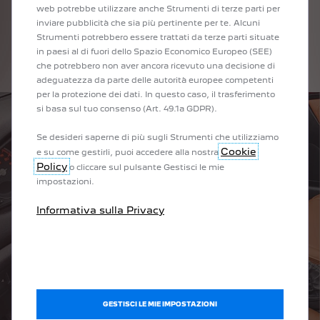
web potrebbe utilizzare anche Strumenti di terze parti per
condividere la mia passione e incontrare altri fan della 607 e di
inviare pubblicità che sia più pertinente per te. Alcuni
altri modelli Peugeot. In tutto il mondo. I miei follower
Strumenti potrebbero essere trattati da terze parti situate
commentano le mie foto, ci scambiamo anche consigli o
in paesi al di fuori dello Spazio Economico Europeo (SEE)
osservazioni su tutta la gamma Peugeot.
che potrebbero non aver ancora ricevuto una decisione di
adeguatezza da parte delle autorità europee competenti
per la protezione dei dati. In questo caso, il trasferimento
si basa sul tuo consenso (Art. 49.1a GDPR).
Se desideri saperne di più sugli Strumenti che utilizziamo
Cookie
e su come gestirli, puoi accedere alla nostra
Policy
o cliccare sul pulsante Gestisci le mie
impostazioni.
Informativa sulla Privacy
GESTISCI LE MIE IMPOSTAZIONI