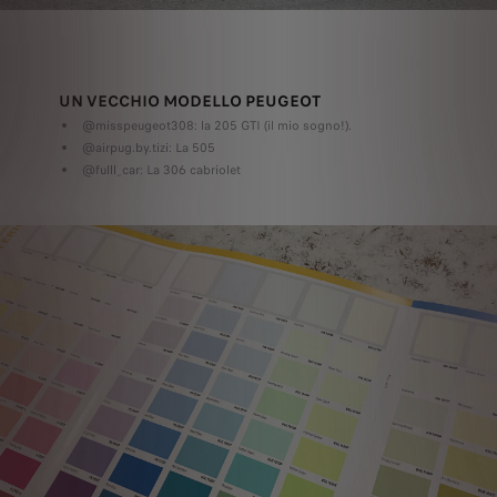
UN VECCHIO MODELLO PEUGEOT
@misspeugeot308: la 205 GTI (il mio sogno!).
@airpug.by.tizi: La 505
@fulll_car: La 306 cabriolet