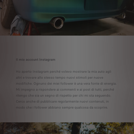
Il mio account Instagram
Ho aperto Instagram perché volevo mostrare la mia auto agli
altri e trovare allo stesso tempo nuovi stimoli per nuove
modifiche. Ognuno dei miei follower è una vera fonte di energia.
Mi impegno a rispondere ai commenti e ai post di tutti, perché
ritengo che sia un segno di rispetto per chi mi sta seguendo.
Cerco anche di pubblicare regolarmente nuovi contenuti, in
modo che i follower abbiano sempre qualcosa da scoprire.