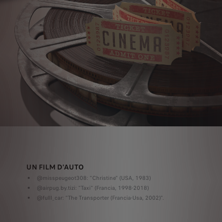
UN FILM D'AUTO
@misspeugeot308: "Christine" (USA, 1983)
@airpug.by.tizi: "Taxi" (Francia, 1998-2018)
@fulll_car: "The Transporter (Francia-Usa, 2002)".