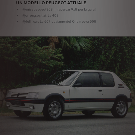
UN MODELLO PEUGEOT ATTUALE
@misspeugeot308: l'hypercar 9x8 per la gara!
@airpug.by.tizi: La 408
@fulll_car: La 607 ovviamente! O la nuova 508