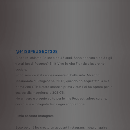
@MISSPEUGEOT308
Ciao ! Mi chiamo Céline e ho 45 anni. Sono sposata e ho 3 figli
(futuri fan di Peugeot? Sì!!). Vivo in Alta Francia e lavoro nel
sociale.
Sono sempre stata appassionata di belle auto. Mi sono
innamorata di Peugeot nel 2013, quando ho acquistato la mia
prima 208 GTI: è stato amore a prima vista! Poi ho optato per la
sua sorella maggiore: la 308 GTI.
Ho un vero e proprio culto per le mie Peugeot: adoro curarle,
coccolarle e fotografarle da ogni angolazione.
Il mio account Instagram
Ecco perché ho creato un account Instagram: l'idea di aprire