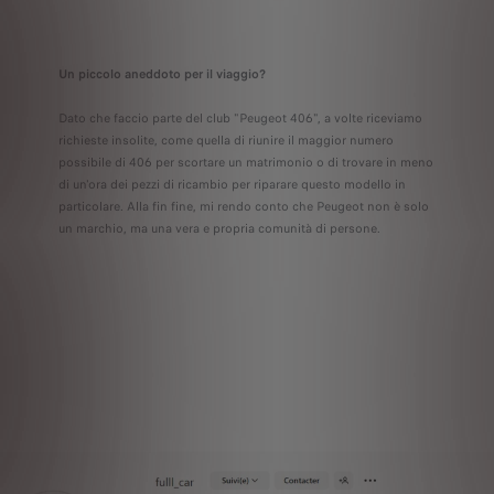
Un piccolo aneddoto per il viaggio?
Dato che faccio parte del club "Peugeot 406", a volte riceviamo
richieste insolite, come quella di riunire il maggior numero
possibile di 406 per scortare un matrimonio o di trovare in meno
di un'ora dei pezzi di ricambio per riparare questo modello in
particolare. Alla fin fine, mi rendo conto che Peugeot non è solo
un marchio, ma una vera e propria comunità di persone.