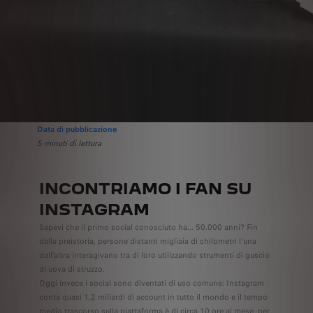
Data di pubblicazione
5 minuti di lettura
INCONTRIAMO I FAN SU
INSTAGRAM
Sapevi che il primo social conosciuto ha... 50.000 anni? Fin
dalla preistoria, persone distanti migliaia di chilometri l'una
dall'altra interagivano tra di loro utilizzando strumenti di guscio
di uova di struzzo.
Oggi invece i social sono diventati di uso comune: Instagram
conta quasi 1,2 miliardi di account in tutto il mondo e il tempo
medio trascorso sulla piattaforma è di circa 10 ore al mese, per