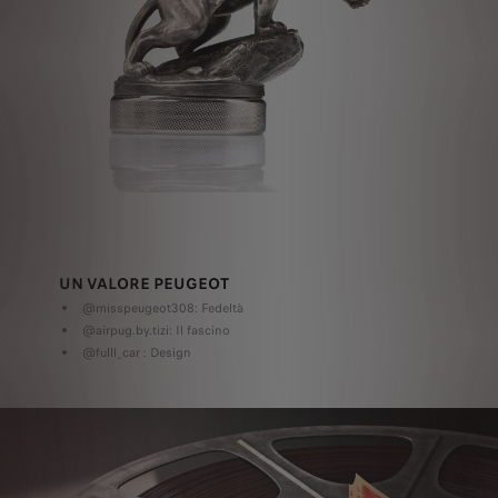
UN VALORE PEUGEOT
@misspeugeot308: Fedeltà
@airpug.by.tizi: Il fascino
@fulll_car : Design