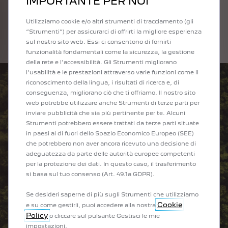
IMPORTANTE PER NOI
Utilizziamo cookie e/o altri strumenti di tracciamento (gli
“Strumenti”) per assicurarci di offrirti la migliore esperienza
sul nostro sito web. Essi ci consentono di fornirti
funzionalità fondamentali come la sicurezza, la gestione
della rete e l'accessibilità. Gli Strumenti migliorano
l'usabilità e le prestazioni attraverso varie funzioni come il
riconoscimento della lingua, i risultati di ricerca e, di
conseguenza, migliorano ciò che ti offriamo. Il nostro sito
web potrebbe utilizzare anche Strumenti di terze parti per
inviare pubblicità che sia più pertinente per te. Alcuni
Strumenti potrebbero essere trattati da terze parti situate
in paesi al di fuori dello Spazio Economico Europeo (SEE)
che potrebbero non aver ancora ricevuto una decisione di
adeguatezza da parte delle autorità europee competenti
per la protezione dei dati. In questo caso, il trasferimento
si basa sul tuo consenso (Art. 49.1a GDPR).
Se desideri saperne di più sugli Strumenti che utilizziamo
Cookie
e su come gestirli, puoi accedere alla nostra
Policy
o cliccare sul pulsante Gestisci le mie
impostazioni.