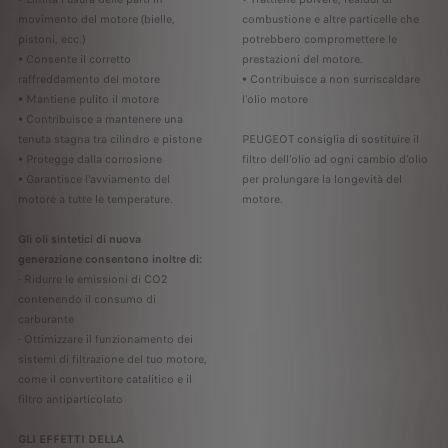
movimento del motore (bielle,
combustione e altre particelle che
pistoni, ecc.)
potrebbero compromettere le
• Consente il corretto
prestazioni del motore.
raffreddamento del motore
• Contribuisce a non surriscaldare
• Mantiene pulito il motore
l'olio motore
• Contribuisce a mantenere una
tenuta stagna tra cilindro e pistone
PEUGEOT consiglia di sostituire il
• Protegge dalla corrosione
filtro dell'olio ad ogni cambio d'olio
• Garantisce l'avviamento del
per prolungare la longevità del
motore a tutte le temperature.
motore.
Gli oli sintetici di nuova
generazione consentono inoltre di:
- Ridurre le emissioni di CO2
contenendo il consumo di
carburante
- Ottimizzare il funzionamento dei
sistemi di filtrazione del tuo motore,
come il convertitore catalitico e il
filtro antiparticolato
GLI EFFETTI DELLA