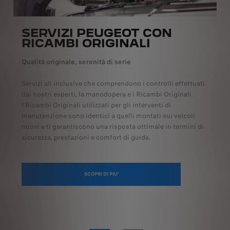
SERVIZI PEUGEOT CON
RICAMBI ORIGINALI
Qualità originale, serenità di serie
Servizi all inclusive che comprendono i controlli effettuati
dai nostri esperti, la manodopera e i Ricambi Originali.
I Ricambi Originali utilizzati per gli interventi di
manutenzione sono identici a quelli montati sui veicoli
nuovi e ti garantiscono una risposta ottimale in termini di
sicurezza, prestazioni e comfort di guida.
SCOPRI DI PIU'