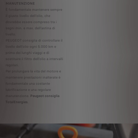
MANUTENZIONE
È fondamentale mantenere sempre
il giusto livello dell'olio, che
dovrebbe essere compreso tra i
segni min. e max. dell'astina di
livello.
PEUGEOT consiglia di controllare il
livello dell'olio ogni 5.000 km e
prima dei lunghi viaggi e di
sostituire il filtro dell'olio a intervalli
regolari.
Per prolungare la vita del motore e
mantenere prestazioni inalterate è
fondamentale una costante
lubrificazione e una regolare
manutenzione.
Peugeot consiglia
TotalEnergies
.