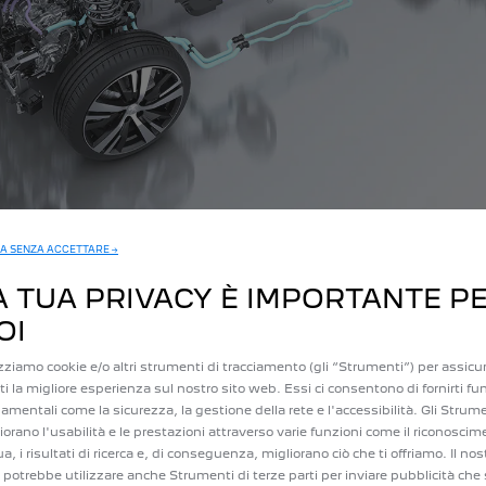
A SENZA ACCETTARE →
A TUA PRIVACY È IMPORTANTE P
OI
UNA GUIDA PIÙ FLUIDA
izziamo cookie e/o altri strumenti di tracciamento (gli “Strumenti”) per assicur
irti la migliore esperienza sul nostro sito web. Essi ci consentono di fornirti fu
ata rispetto a quella di un veicolo a combustione. In città, invece, è possib
amentali come la sicurezza, la gestione della rete e l'accessibilità. Gli Strum
. In città è possibile raggiungere fino al 50% di guida elettrica. Tutto que
iorano l'usabilità e le prestazioni attraverso varie funzioni come il riconoscim
'avvio o la ripartenza e anticipare ostacoli e altri rallentamenti utilizzan
ua, i risultati di ricerca e, di conseguenza, migliorano ciò che ti offriamo. Il nos
ia da 48 V. Giocando, in particolare mettendo a punto il tuo stile di guida gr
potrebbe utilizzare anche Strumenti di terze parti per inviare pubblicità che 