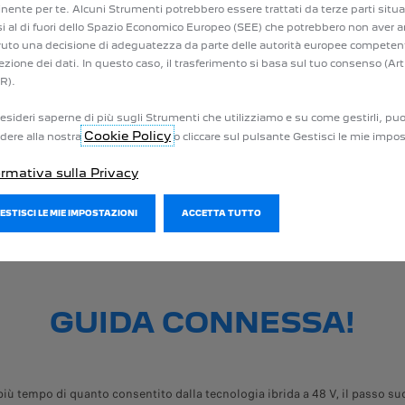
no al 15% di carburante in media e addirittura fino al 30% in città. E il gioc
inente per te. Alcuni Strumenti potrebbero essere trattati da terze parti situa
i al di fuori dello Spazio Economico Europeo (SEE) che potrebbero non aver 
vuto una decisione di adeguatezza da parte delle autorità europee competent
ezione dei dati. In questo caso, il trasferimento si basa sul tuo consenso (Art
R).
TECNOLOGIA PER TUTTI
esideri saperne di più sugli Strumenti che utilizziamo e su come gestirli, puo
Cookie Policy
dere alla nostra
o cliccare sul pulsante Gestisci le mie impos
ormativa sulla Privacy
ido a 48 V si adatterà a te. Dai viaggi brevi a quelli lunghi, ti assicurerà
eicoli della gamma, sostituendo i motori automatici a benzina. È il primo pa
GESTISCI LE MIE IMPOSTAZIONI
ACCETTA TUTTO
ancora più in là sulla strada dell'elettrificazione, i modelli
ibridi plug-i
GUIDA CONNESSA!
 più tempo di quanto consentito dalla tecnologia ibrida a 48 V, il passo s